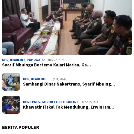
DPD
,
HEADLINE
,
POHUWATO
July 22, 2026
Syarif Mbuinga Bertemu Kajari Marisa, Ga…
DPD
,
HEADLINE
July 21, 2026
Sambangi Dinas Nakertrans, Syarif Mbuing…
DPRD PROV. GORONTALO
,
HEADLINE
June 15, 2026
Khawatir Fiskal Tak Mendukung, Erwin Ism…
BERITA POPULER