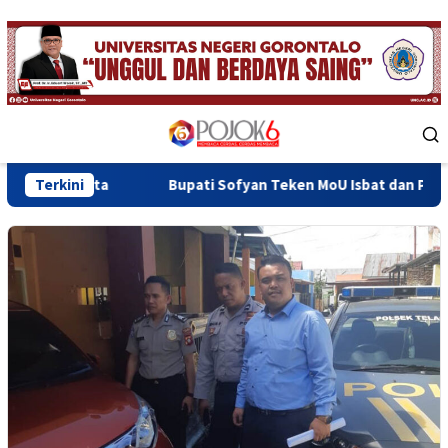
Skip
to
content
Mobile
Menu
Terkini
Bupati Sofyan Teken MoU Isbat dan Pendaftaran Tanah 