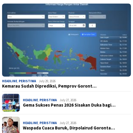
HEADLINE
,
PERISTIWA
July 29, 2026
Kemarau Sudah Diprediksi, Pemprov Goront…
HEADLINE
,
PERISTIWA
July 27, 2026
Gema Sukses Penas 2026 Sisakan Duka bagi…
HEADLINE
,
PERISTIWA
July 27, 2026
Waspada Cuaca Buruk, Dirpolairud Goronta…