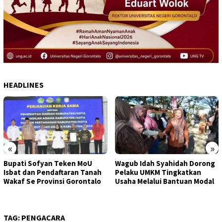
HEADLINES
«
»
Wagub Idah Syahidah Dorong
Pemprov Gorontalo Salurkan
Pelaku UMKM Tingkatkan
Bantuan Modal Usaha kepada
Usaha Melalui Bantuan Modal
395 Pelaku UMKM di Kota
Gorontalo
TAG:
PENGACARA