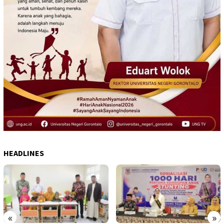
HEADLINES
«
»