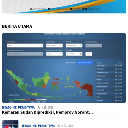
BERITA UTAMA
HEADLINE
,
PERISTIWA
July 29, 2026
Kemarau Sudah Diprediksi, Pemprov Goront…
HEADLINE
,
PERISTIWA
July 27, 2026