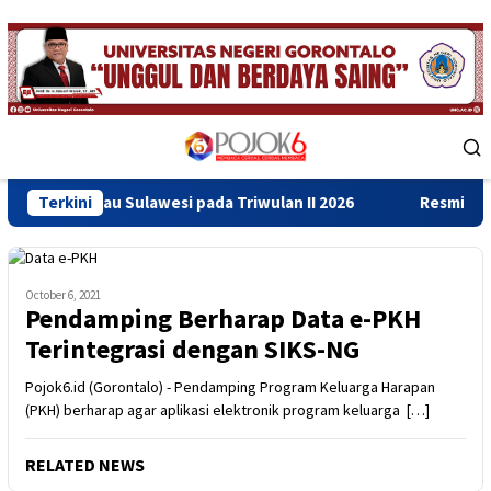
Skip
to
content
Mobile
Menu
u Sulawesi pada Triwulan II 2026
Terkini
Resmikan Gedung Baru 
October 6, 2021
Pendamping Berharap Data e-PKH
Terintegrasi dengan SIKS-NG
Pojok6.id (Gorontalo) - Pendamping Program Keluarga Harapan
(PKH) berharap agar aplikasi elektronik program keluarga […]
RELATED NEWS