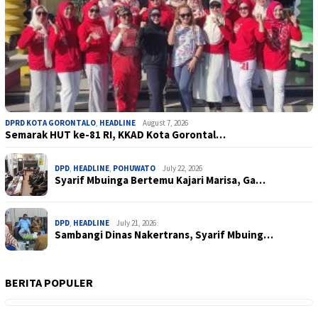
DPRD KOTA GORONTALO
,
HEADLINE
August 7, 2026
Semarak HUT ke-81 RI, KKAD Kota Gorontal…
DPD
,
HEADLINE
,
POHUWATO
July 22, 2026
Syarif Mbuinga Bertemu Kajari Marisa, Ga…
DPD
,
HEADLINE
July 21, 2026
Sambangi Dinas Nakertrans, Syarif Mbuing…
BERITA POPULER