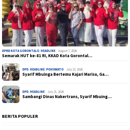
DPRD KOTA GORONTALO
,
HEADLINE
August 7, 2026
Semarak HUT ke-81 RI, KKAD Kota Gorontal…
DPD
,
HEADLINE
,
POHUWATO
July 22, 2026
Syarif Mbuinga Bertemu Kajari Marisa, Ga…
DPD
,
HEADLINE
July 21, 2026
Sambangi Dinas Nakertrans, Syarif Mbuing…
BERITA POPULER