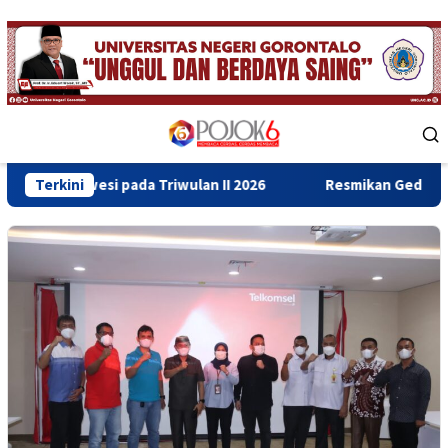
Skip
to
content
Mobile
Menu
esi pada Triwulan II 2026
Terkini
Resmikan Gedung Baru Bahrul 