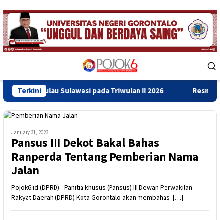
Skip
to
content
Mobile
Menu
au Sulawesi pada Triwulan II 2026
Terkini
Resmikan Gedung Baru 
January 31, 2023
Pansus III Dekot Bakal Bahas
Ranperda Tentang Pemberian Nama
Jalan
Pojok6.id (DPRD) - Panitia khusus (Pansus) III Dewan Perwakilan
Rakyat Daerah (DPRD) Kota Gorontalo akan membahas […]