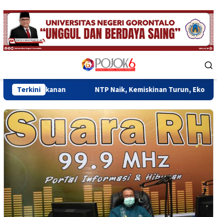
Skip
to
content
Mobile
Menu
anan
Terkini
NTP Naik, Kemiskinan Turun, Ekonomi Gorontalo Mu