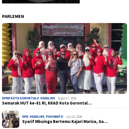
PARLEMEN
DPRD KOTA GORONTALO
,
HEADLINE
August 7, 2026
Semarak HUT ke-81 RI, KKAD Kota Gorontal…
DPD
,
HEADLINE
,
POHUWATO
July 22, 2026
Syarif Mbuinga Bertemu Kajari Marisa, Ga…