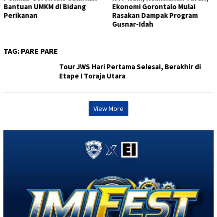
Ekonomi Gorontalo Mulai
6,20 Persen, Tertinggi di
Rasakan Dampak Program
Pulau Sulawesi pada Triwulan
Gusnar-Idah
II 2026
TAG:
PARE PARE
Tour JWS Hari Pertama Selesai, Berakhir di
Etape I Toraja Utara
View More