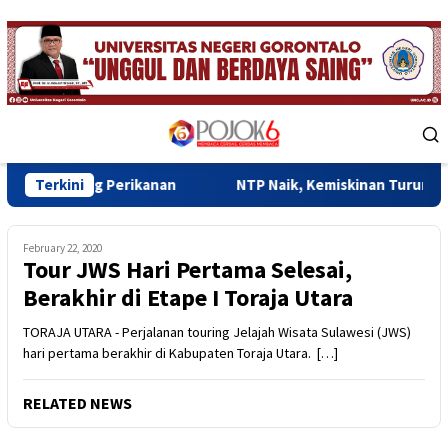
Skip
to
content
Mobile
Menu
 Perikanan
Terkini
NTP Naik, Kemiskinan Turun, Ekonomi Goront
February 22, 2020
Tour JWS Hari Pertama Selesai,
Berakhir di Etape I Toraja Utara
TORAJA UTARA - Perjalanan touring Jelajah Wisata Sulawesi (JWS)
hari pertama berakhir di Kabupaten Toraja Utara. […]
RELATED NEWS