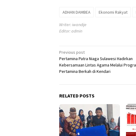
ADHAN DAMBEA
Ekonomi Rakyat
Writer: iwandije
Editor: admin
Post
Previous post
Pertamina Patra Niaga Sulawesi Hadirkan
navigation
Kebersamaan Lintas Agama Melalui Progr
Pertamina Berkah di Kendari
RELATED POSTS