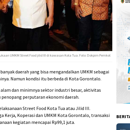
an UMKM Street Food jilid III di kawasan Kota Tua. Foto: Dokpim Pemkot
 banyak daerah yang bisa mengandalkan UMKM sebagai
nya. Namun kondisi itu berbeda di Kota Gorontalo.
alam dan minimnya sektor industri besar, aktivitas
u penopang perputaran ekonomi daerah.
aksanaan Street Food Kota Tua atau Jilid III.
ga Kerja, Koperasi dan UMKM Kota Gorontalo, transaksi
BERIT
sanaan kegiatan mencapai Rp99,1 juta.