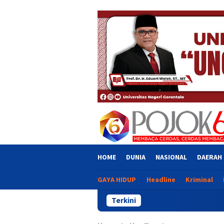
Skip
close
to
content
HOME
DUNIA
NASIONAL
DAERAH
GAYA HIDUP
Headline
Kriminal
Terkini
Pemkab Gor