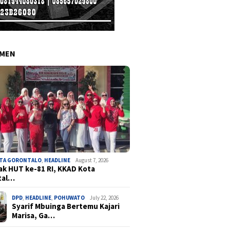
EMEN
OTA GORONTALO
,
HEADLINE
August 7, 2026
k HUT ke-81 RI, KKAD Kota
tal…
DPD
,
HEADLINE
,
POHUWATO
July 22, 2026
Syarif Mbuinga Bertemu Kajari
Marisa, Ga…