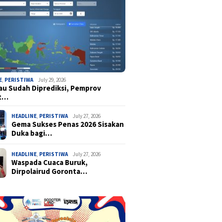
E
,
PERISTIWA
July 29, 2026
u Sudah Diprediksi, Pemprov
t…
HEADLINE
,
PERISTIWA
July 27, 2026
Gema Sukses Penas 2026 Sisakan
Duka bagi…
HEADLINE
,
PERISTIWA
July 27, 2026
Waspada Cuaca Buruk,
Dirpolairud Goronta…