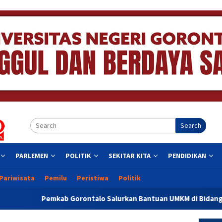
Search
PARLEMEN
POLITIK
SEKITAR KITA
PENDIDIKAN
Pariwisata
Pemilu
Peristiwa
Politik
ontalo Salurkan Bantuan UMKM di Bidang Perikanan
NTP