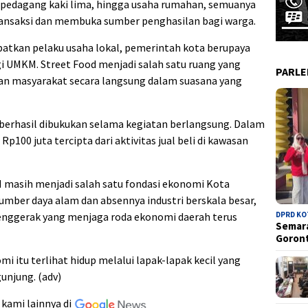
, pedagang kaki lima, hingga usaha rumahan, semuanya
ansaksi dan membuka sumber penghasilan bagi warga.
batkan pelaku usaha lokal, pemerintah kota berupaya
 UMKM. Street Food menjadi salah satu ruang yang
PARL
 masyarakat secara langsung dalam suasana yang
g berhasil dibukukan selama kegiatan berlangsung. Dalam
p100 juta tercipta dari aktivitas jual beli di kawasan
masih menjadi salah satu fondasi ekonomi Kota
umber daya alam dan absennya industri berskala besar,
penggerak yang menjaga roda ekonomi daerah terus
DPRD K
Semara
Goron
i itu terlihat hidup melalui lapak-lapak kecil yang
unjung. (adv)
 kami lainnya di