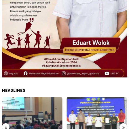
HEADLINES
«
»