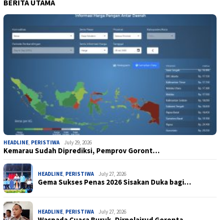
BERITA UTAMA
HEADLINE
,
PERISTIWA
July 29, 2026
Kemarau Sudah Diprediksi, Pemprov Goront…
HEADLINE
,
PERISTIWA
July 27, 2026
Gema Sukses Penas 2026 Sisakan Duka bagi…
HEADLINE
,
PERISTIWA
July 27, 2026
Waspada Cuaca Buruk, Dirpolairud Goronta…