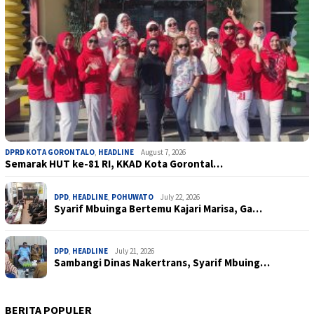
DPRD KOTA GORONTALO
,
HEADLINE
August 7, 2026
Semarak HUT ke-81 RI, KKAD Kota Gorontal…
DPD
,
HEADLINE
,
POHUWATO
July 22, 2026
Syarif Mbuinga Bertemu Kajari Marisa, Ga…
DPD
,
HEADLINE
July 21, 2026
Sambangi Dinas Nakertrans, Syarif Mbuing…
BERITA POPULER