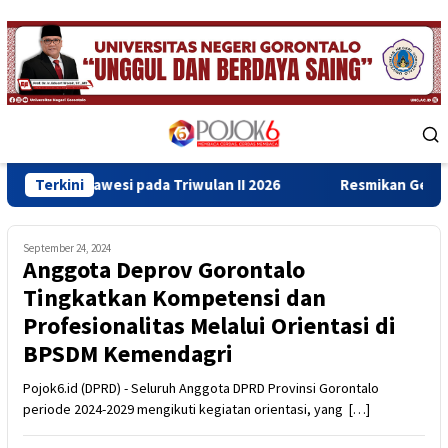
Skip
to
content
Mobile
Menu
esi pada Triwulan II 2026
Terkini
Resmikan Gedung Baru Bahrul 
September 24, 2024
Anggota Deprov Gorontalo
Tingkatkan Kompetensi dan
Profesionalitas Melalui Orientasi di
BPSDM Kemendagri
Pojok6.id (DPRD) - Seluruh Anggota DPRD Provinsi Gorontalo
periode 2024-2029 mengikuti kegiatan orientasi, yang […]