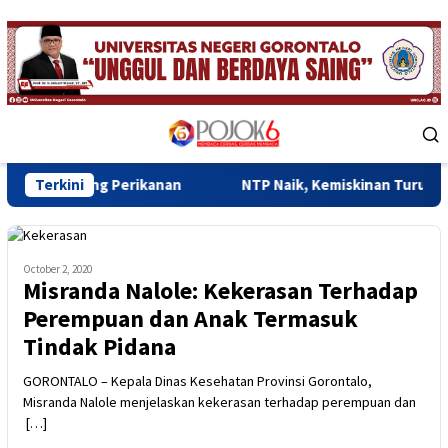
Skip
to
content
Mobile
Menu
g Perikanan
Terkini
NTP Naik, Kemiskinan Turun, Ekonomi Goron
October 2, 2020
Misranda Nalole: Kekerasan Terhadap
Perempuan dan Anak Termasuk
Tindak Pidana
GORONTALO – Kepala Dinas Kesehatan Provinsi Gorontalo,
Misranda Nalole menjelaskan kekerasan terhadap perempuan dan
[…]