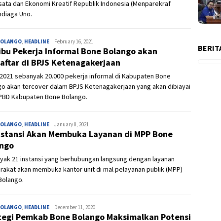
sata dan Ekonomi Kreatif Republik Indonesia (Menparekraf
ndiaga Uno.
BOLANGO
,
HEADLINE
Ivan
February 16, 2021
BERIT
ibu Pekerja Informal Bone Bolango akan
aftar di BPJS Ketenagakerjaan
2021 sebanyak 20.000 pekerja informal di Kabupaten Bone
o akan tercover dalam BPJS Ketenagakerjaan yang akan dibiayai
APBD Kabupaten Bone Bolango.
BOLANGO
,
HEADLINE
Ivan
January 8, 2021
nstansi Akan Membuka Layanan di MPP Bone
ango
yak 21 instansi yang berhubungan langsung dengan layanan
akat akan membuka kantor unit di mal pelayanan publik (MPP)
Bolango.
BOLANGO
,
HEADLINE
Ivan
December 11, 2020
tegi Pemkab Bone Bolango Maksimalkan Potensi