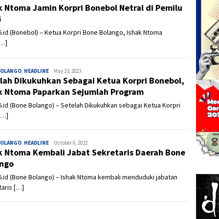
k Ntoma Jamin Korpri Bonebol Netral di Pemilu
4
.id (Bonebol) – Ketua Korpri Bone Bolango, Ishak Ntoma
[…]
BOLANGO
,
HEADLINE
Admin
May 23, 2023
lah Dikukuhkan Sebagai Ketua Korpri Bonebol,
k Ntoma Paparkan Sejumlah Program
.id (Bone Bolango) – Setelah Dikukuhkan sebagai Ketua Korpri
[…]
BOLANGO
,
HEADLINE
Admin
October 6, 2022
k Ntoma Kembali Jabat Sekretaris Daerah Bone
ngo
.id (Bone Bolango) – Ishak Ntoma kembali menduduki jabatan
aris […]