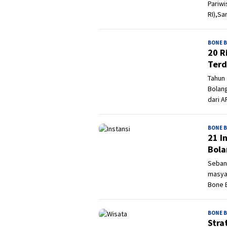
Pariwi
RI),Sa
BONE 
20 R
Terd
Tahun 
Bolang
dari 
BONE 
21 I
Bol
Seban
masyar
Bone 
BONE 
Stra