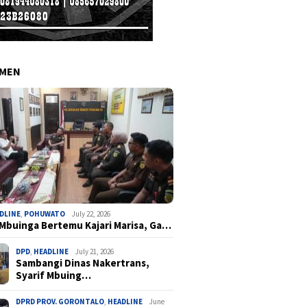
EMEN
DLINE
,
POHUWATO
July 22, 2026
 Mbuinga Bertemu Kajari Marisa, Ga…
DPD
,
HEADLINE
July 21, 2026
Sambangi Dinas Nakertrans,
Syarif Mbuing…
DPRD PROV. GORONTALO
,
HEADLINE
June