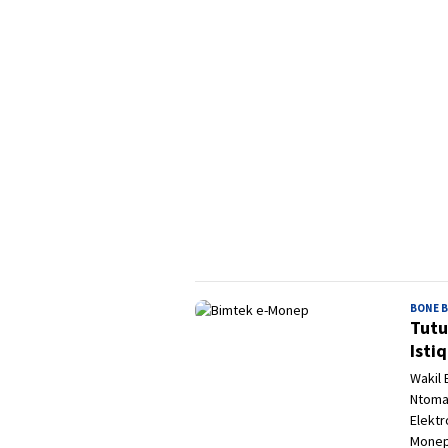
BONE 
Tutu
Isti
Wakil 
Ntoma
Elektr
Monep