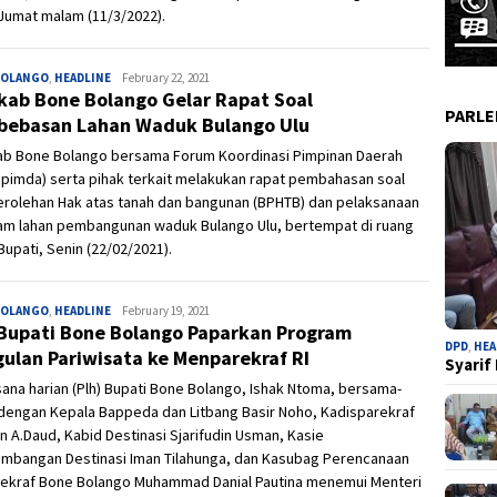
Jumat malam (11/3/2022).
BOLANGO
,
HEADLINE
Ivan
February 22, 2021
ab Bone Bolango Gelar Rapat Soal
PARL
ebasan Lahan Waduk Bulango Ulu
b Bone Bolango bersama Forum Koordinasi Pimpinan Daerah
pimda) serta pihak terkait melakukan rapat pembahasan soal
erolehan Hak atas tanah dan bangunan (BPHTB) dan pelaksanaan
am lahan pembangunan waduk Bulango Ulu, bertempat di ruang
Bupati, Senin (22/02/2021).
BOLANGO
,
HEADLINE
Ivan
February 19, 2021
 Bupati Bone Bolango Paparkan Program
DPD
,
HEA
ulan Pariwisata ke Menparekraf RI
Syarif
ana harian (Plh) Bupati Bone Bolango, Ishak Ntoma, bersama-
dengan Kepala Bappeda dan Litbang Basir Noho, Kadisparekraf
 A.Daud, Kabid Destinasi Sjarifudin Usman, Kasie
mbangan Destinasi Iman Tilahunga, dan Kasubag Perencanaan
rekraf Bone Bolango Muhammad Danial Pautina menemui Menteri