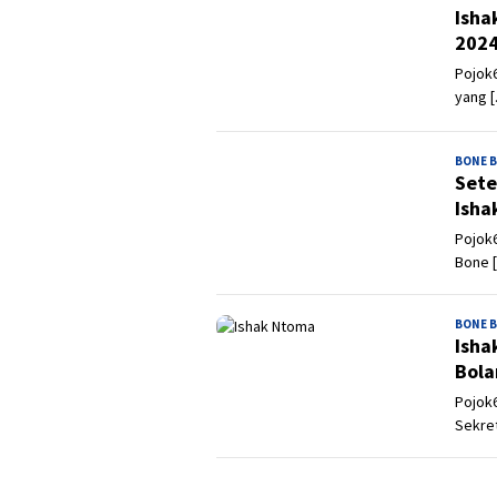
Isha
202
Pojok6
yang 
BONE 
Sete
Isha
Pojok6
Bone 
BONE 
Isha
Bola
Pojok6
Sekret