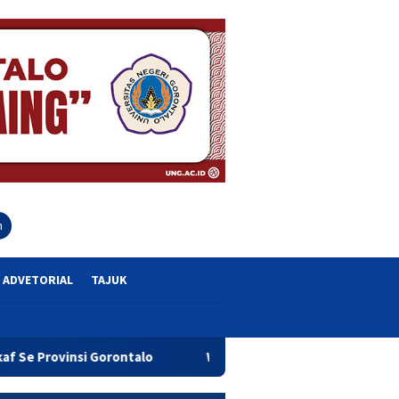
close
h
ADVETORIAL
TAJUK
ntalo
Wagub Idah Syahidah Dorong Pelaku UMKM Tingkatk