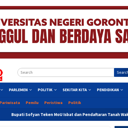
Searc
PARLEMEN
POLITIK
SEKITAR KITA
PENDIDIKAN
Pariwisata
Pemilu
Peristiwa
Politik
 Teken MoU Isbat dan Pendaftaran Tanah Wakaf Se Provinsi Goro