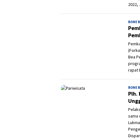
2022, 
BONE 
Pemk
Pemb
Pemka
(Forko
Bea P
progr
rapat 
BONE 
Plh.
Ungg
Pelaks
sama 
Lukman
Penge
Dispa