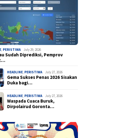
E
,
PERISTIWA
July 29, 2026
u Sudah Diprediksi, Pemprov
t…
HEADLINE
,
PERISTIWA
July 27, 2026
Gema Sukses Penas 2026 Sisakan
Duka bagi…
HEADLINE
,
PERISTIWA
July 27, 2026
Waspada Cuaca Buruk,
Dirpolairud Goronta…