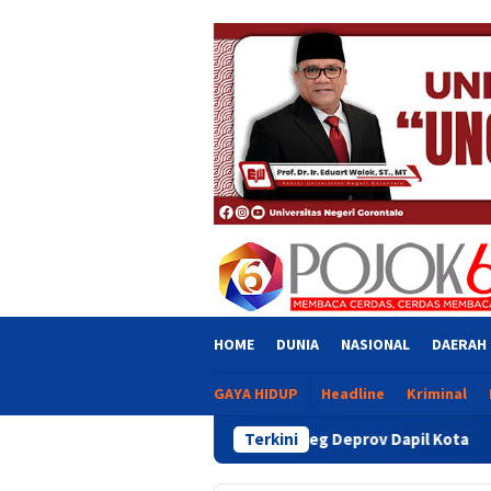
Skip
close
to
content
HOME
DUNIA
NASIONAL
DAERAH
GAYA HIDUP
Headline
Kriminal
ugaan Intervensi Aleg Deprov Dapil Kota
Terkini
Bupati Sofyan