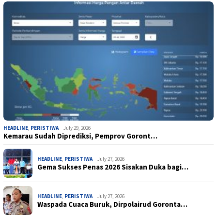
HEADLINE
,
PERISTIWA
July 29, 2026
Kemarau Sudah Diprediksi, Pemprov Goront…
HEADLINE
,
PERISTIWA
July 27, 2026
Gema Sukses Penas 2026 Sisakan Duka bagi…
HEADLINE
,
PERISTIWA
July 27, 2026
Waspada Cuaca Buruk, Dirpolairud Goronta…