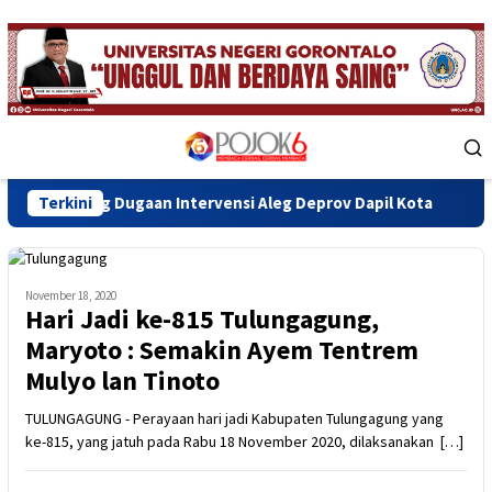
Skip
to
content
Mobile
Menu
Dugaan Intervensi Aleg Deprov Dapil Kota
Terkini
Bupati Sofyan
November 18, 2020
Hari Jadi ke-815 Tulungagung,
Maryoto : Semakin Ayem Tentrem
Mulyo lan Tinoto
TULUNGAGUNG - Perayaan hari jadi Kabupaten Tulungagung yang
ke-815, yang jatuh pada Rabu 18 November 2020, dilaksanakan […]