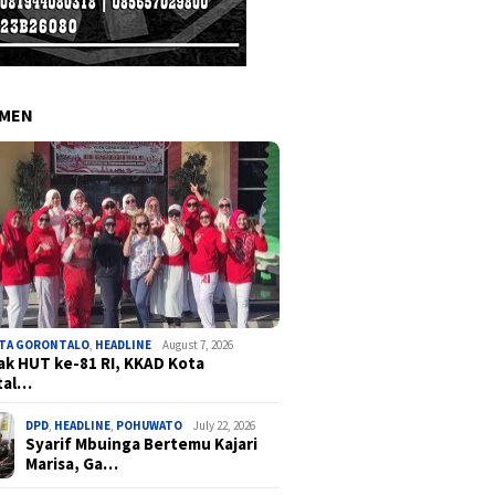
EMEN
OTA GORONTALO
,
HEADLINE
August 7, 2026
k HUT ke-81 RI, KKAD Kota
tal…
DPD
,
HEADLINE
,
POHUWATO
July 22, 2026
Syarif Mbuinga Bertemu Kajari
Marisa, Ga…