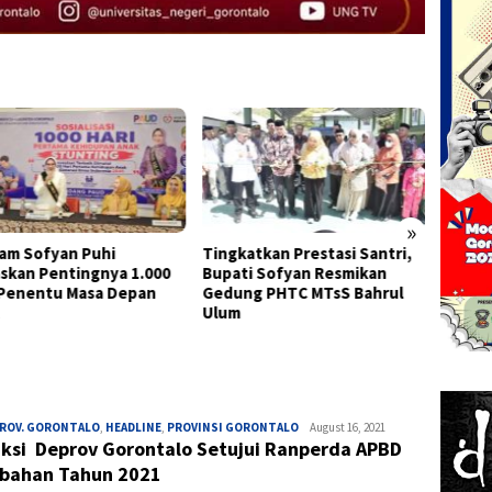
»
am Sofyan Puhi
Tingkatkan Prestasi Santri,
Semara
skan Pentingnya 1.000
Bupati Sofyan Resmikan
Kota G
Penentu Masa Depan
Gedung PHTC MTsS Bahrul
Keber
Ulum
dan Ba
PROV. GORONTALO
,
HEADLINE
,
PROVINSI GORONTALO
Ivan
August 16, 2021
aksi Deprov Gorontalo Setujui Ranperda APBD
bahan Tahun 2021