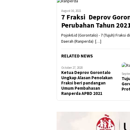
August 16, 2021
7 Fraksi Deprov Goro
Perubahan Tahun 202
Pojok6.id (Gorontalo) - 7 (Tujuh) Fraks
Daerah (Ranperda) […]
RELATED NEWS
October 27, 2020
Ketua Deprov Gorontalo
Septe
Ungkap Alasan Penolakan
Tuj
Fraksi beri pandangan
Gor
Umum Pembahasan
Pro
Ranperda APBD 2021