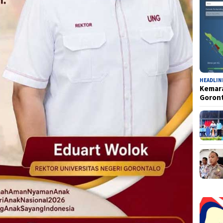
HEADLIN
Kemara
Goron