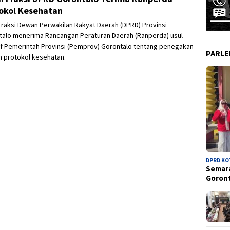
okol Kesehatan
Fraksi Dewan Perwakilan Rakyat Daerah (DPRD) Provinsi
talo menerima Rancangan Peraturan Daerah (Ranperda) usul
tif Pemerintah Provinsi (Pemprov) Gorontalo tentang penegakan
PARL
in protokol kesehatan.
DPRD K
Semara
Goron