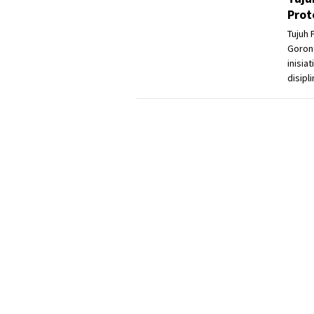
Prot
Tujuh 
Goron
inisia
disipl