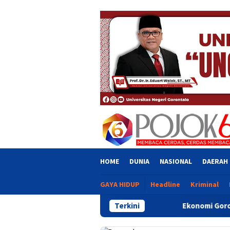
Skip
close
to
content
HOME
DUNIA
NASIONAL
DAERAH
GAYA HIDUP
Headline
Kriminal
Ekonomi Gorontalo Tumbuh 6,20 Pers
Terkini