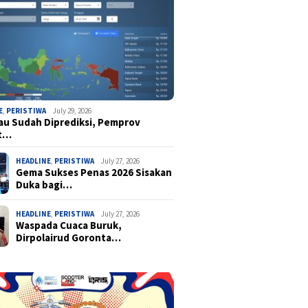
E
,
PERISTIWA
July 29, 2026
u Sudah Diprediksi, Pemprov
t…
HEADLINE
,
PERISTIWA
July 27, 2026
Gema Sukses Penas 2026 Sisakan
Duka bagi…
HEADLINE
,
PERISTIWA
July 27, 2026
Waspada Cuaca Buruk,
Dirpolairud Goronta…