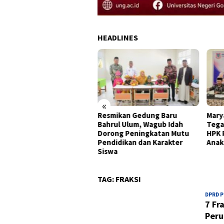
HEADLINES
«
onomi Gorontalo Tumbuh
Resmikan Gedung Baru
Mary
0 Persen, Tertinggi di
Bahrul Ulum, Wagub Idah
Tega
au Sulawesi pada
Dorong Peningkatan Mutu
HPK 
wulan II 2026
Pendidikan dan Karakter
Anak
Siswa
TAG:
FRAKSI
DPRD 
7 Fr
Peru