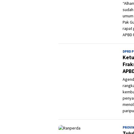
“Alham
sudah
umum d
Pak Gu
rapat
APBD P
DPRD 
Ketu
Frak
APB
Agenda
rangka
kemba
penya
menol
paripu
PROVI
Tuju