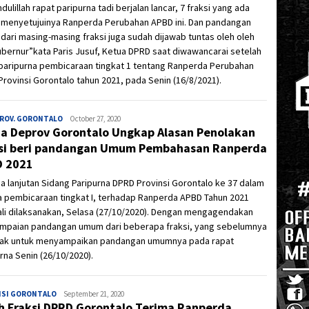
dulillah rapat paripurna tadi berjalan lancar, 7 fraksi yang ada
 menyetujuinya Ranperda Perubahan APBD ini. Dan pandangan
ari masing-masing fraksi juga sudah dijawab tuntas oleh oleh
bernur”kata Paris Jusuf, Ketua DPRD saat diwawancarai setelah
 paripurna pembicaraan tingkat 1 tentang Ranperda Perubahan
rovinsi Gorontalo tahun 2021, pada Senin (16/8/2021).
PROV. GORONTALO
Ivan
October 27, 2020
a Deprov Gorontalo Ungkap Alasan Penolakan
si beri pandangan Umum Pembahasan Ranperda
D 2021
 lanjutan Sidang Paripurna DPRD Provinsi Gorontalo ke 37 dalam
 pembicaraan tingkat I, terhadap Ranperda APBD Tahun 2021
li dilaksanakan, Selasa (27/10/2020). Dengan mengagendakan
mpaian pandangan umum dari beberapa fraksi, yang sebelumnya
ak untuk menyampaikan pandangan umumnya pada rapat
rna Senin (26/10/2020).
NSI GORONTALO
Admin
September 21, 2020
h Fraksi DPRD Gorontalo Terima Ranperda