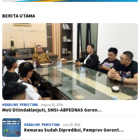
BERITA UTAMA
HEADLINE
,
PERISTIWA
August 10, 2026
MoU Ditindaklanjuti, SMSI–ABPEDNAS Goron…
HEADLINE
,
PERISTIWA
July 29, 2026
Kemarau Sudah Diprediksi, Pemprov Goront…