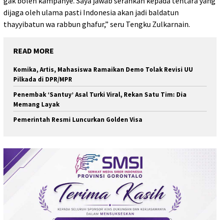
gak boleh kampanye. Saya jawab serahkan kepada tentara yang
dijaga oleh ulama pasti Indonesia akan jadi baldatun
thayyibatun wa rabbun ghafur,” seru Tengku Zulkarnain.
READ MORE
Komika, Artis, Mahasiswa Ramaikan Demo Tolak Revisi UU
Pilkada di DPR/MPR
Penembak ‘Santuy’ Asal Turki Viral, Rekan Satu Tim: Dia
Memang Layak
Pemerintah Resmi Luncurkan Golden Visa