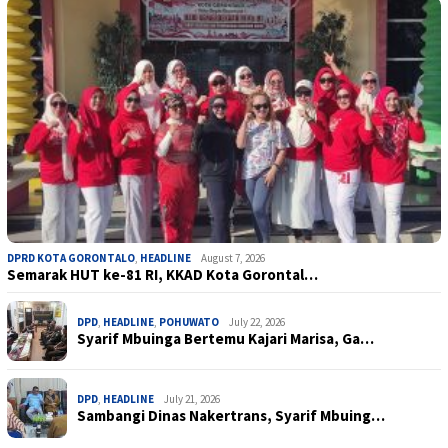
DPRD KOTA GORONTALO
,
HEADLINE
August 7, 2026
Semarak HUT ke-81 RI, KKAD Kota Gorontal…
DPD
,
HEADLINE
,
POHUWATO
July 22, 2026
Syarif Mbuinga Bertemu Kajari Marisa, Ga…
DPD
,
HEADLINE
July 21, 2026
Sambangi Dinas Nakertrans, Syarif Mbuing…