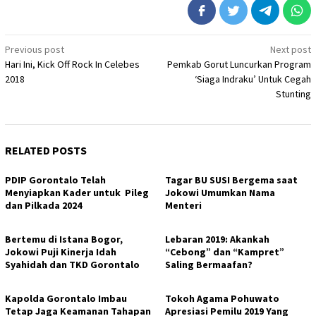
Post
Previous post
Next post
Hari Ini, Kick Off Rock In Celebes
Pemkab Gorut Luncurkan Program
navigation
2018
‘Siaga Indraku’ Untuk Cegah
Stunting
RELATED POSTS
PDIP Gorontalo Telah
Tagar BU SUSI Bergema saat
Menyiapkan Kader untuk Pileg
Jokowi Umumkan Nama
dan Pilkada 2024
Menteri
Bertemu di Istana Bogor,
Lebaran 2019: Akankah
Jokowi Puji Kinerja Idah
“Cebong” dan “Kampret”
Syahidah dan TKD Gorontalo
Saling Bermaafan?
Kapolda Gorontalo Imbau
Tokoh Agama Pohuwato
Tetap Jaga Keamanan Tahapan
Apresiasi Pemilu 2019 Yang