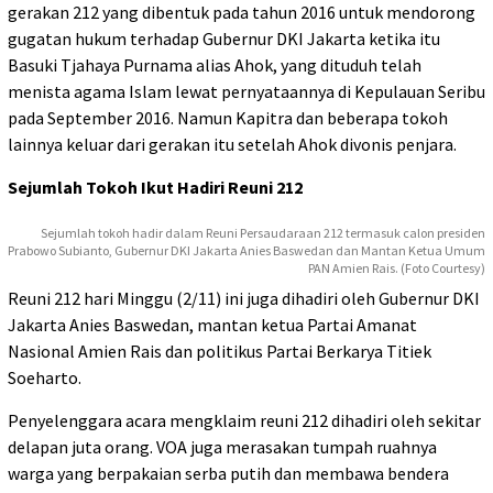
gerakan 212 yang dibentuk pada tahun 2016 untuk mendorong
gugatan hukum terhadap Gubernur DKI Jakarta ketika itu
Basuki Tjahaya Purnama alias Ahok, yang dituduh telah
menista agama Islam lewat pernyataannya di Kepulauan Seribu
pada September 2016. Namun Kapitra dan beberapa tokoh
lainnya keluar dari gerakan itu setelah Ahok divonis penjara.
Sejumlah Tokoh Ikut Hadiri Reuni 212
Sejumlah tokoh hadir dalam Reuni Persaudaraan 212 termasuk calon presiden
Prabowo Subianto, Gubernur DKI Jakarta Anies Baswedan dan Mantan Ketua Umum
PAN Amien Rais. (Foto Courtesy)
Reuni 212 hari Minggu (2/11) ini juga dihadiri oleh Gubernur DKI
Jakarta Anies Baswedan, mantan ketua Partai Amanat
Nasional Amien Rais dan politikus Partai Berkarya Titiek
Soeharto.
Penyelenggara acara mengklaim reuni 212 dihadiri oleh sekitar
delapan juta orang. VOA juga merasakan tumpah ruahnya
warga yang berpakaian serba putih dan membawa bendera