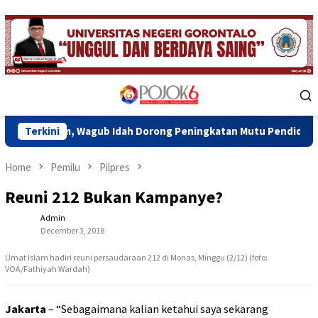
Skip
to
content
Mobile
Menu
gub Idah Dorong Peningkatan Mutu Pendidikan dan Karakter Sis
Terkini
Home
Pemilu
Pilpres
Reuni 212 Bukan Kampanye?
Admin
December 3, 2018
Umat Islam hadiri reuni persaudaraan 212 di Monas, Minggu (2/12) (foto:
VOA/Fathiyah Wardah)
Jakarta
– “Sebagaimana kalian ketahui saya sekarang