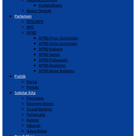
Kotamobagu
Buton Tengah
Parlemen
DPR/MPR
DPD
DPRD
DPRD Prov. Gorontalo
DPRD Kota Gorontalo
DPRD Kabgor
DPRD Gorut
DPRD Pohuwato
DPRD Boalemo
DPRD Bone Bolango
Politik
Partai
Pemilu
Sekitar Kita
Peristiwa
Ekonomi Bisnis
Sosial Budaya
Pariwisata
Kuliner
Hiburan
Gaya Hidup