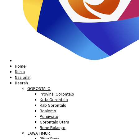
Home
Dunia
Nasional
Daerah
GORONTALO
Provinsi Gorontalo
Kota Gorontalo
Kab Gorontalo
Boalemo
Pohuwato
Gorontalo Utara
Bone Bolango
JAWA TIMUR
Blitar Raya