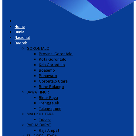
Home
Dunia
Nasional
Daerah
GORONTALO
Provinsi Gorontalo
Kota Gorontalo
Kab Gorontalo
Boalemo
Pohuwato
Gorontalo Utara
Bone Bolango
JAWA TIMUR
Blitar Raya
Trenggalek
Tulungagung
MALUKU UTARA
Tidore
PAPUA BARAT
Raja Ampat
SULAWESI UTARA