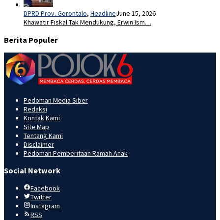
DPRD Prov. Gorontalo
,
Headline
June 15, 2026
Khawatir Fiskal Tak Mendukung, Erwin Ism…
Berita Populer
Pedoman Media Siber
Redaksi
Kontak Kami
Site Map
Tentang Kami
Disclaimer
Pedoman Pemberitaan Ramah Anak
Social Network
Facebook
Twitter
Instagram
RSS