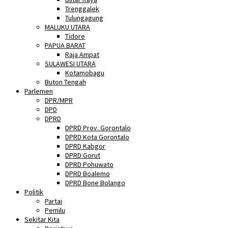
Trenggalek
Tulungagung
MALUKU UTARA
Tidore
PAPUA BARAT
Raja Ampat
SULAWESI UTARA
Kotamobagu
Buton Tengah
Parlemen
DPR/MPR
DPD
DPRD
DPRD Prov. Gorontalo
DPRD Kota Gorontalo
DPRD Kabgor
DPRD Gorut
DPRD Pohuwato
DPRD Boalemo
DPRD Bone Bolango
Politik
Partai
Pemilu
Sekitar Kita