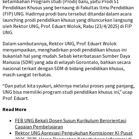
ketambahan Program studi (Prodi) baru, yaitu Prodi S1
Pendidikan Khusus yang bernaung di Fakultas Ilmu Pendidikan
(FIP) UNG. Hadirnya prodi baru tersebut ditandai dalam acara
launching prodi pendidikan khusus yang diluncurkan langsung
oleh Rektor UNG, Prof. Eduart Wolok, Rabu (23/4/2025) di FIP
UNG.
Dalam sambutannya, Rektor UNG, Prof. Eduart Wolok
menyampaikan, menghadirkan prodi pendidikan khusus ini
bukanlah hal yang mudah. Sebab keterbatasan Sumber Daya
Manusia (SDM) yang ada di wilayah Gorontalo, bahkan secara
nasional terkait dengan SDM di bidang pendidikan khusus,
masih sangat terbatas.
“Dan patut kita syukuri, akhirnya melalui proses yang panjang,
UNG bisa memiliki program studi pendidikan khusus ini,” ucap
Prof. Eduart.
Read More
FEB UNG Bekali Dosen Susun Kurikulum Berorientasi
Capaian Pembelajaran
Rektor UNG Apresiasi Pengukuhan Komisioner KI Pusat
2026-2030, Harap Penguatan Keterbukaan Informasi di