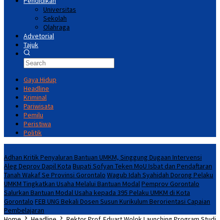
Pendidikan
Universitas
Sekolah
Olahraga
Advetorial
Tajuk
Gaya Hidup
Headline
Kriminal
Pariwisata
Pemilu
Peristiwa
Politik
Terkini
Adhan Kritik Penyaluran Bantuan UMKM, Singgung Dugaan Intervensi
Aleg Deprov Dapil Kota
Bupati Sofyan Teken MoU Isbat dan Pendaftaran
Tanah Wakaf Se Provinsi Gorontalo
Wagub Idah Syahidah Dorong Pelaku
UMKM Tingkatkan Usaha Melalui Bantuan Modal
Pemprov Gorontalo
Salurkan Bantuan Modal Usaha kepada 395 Pelaku UMKM di Kota
Gorontalo
FEB UNG Bekali Dosen Susun Kurikulum Berorientasi Capaian
Pembelajaran
Home
Headline
Rektor Prof. Eduart Wolok Launching Program Studi