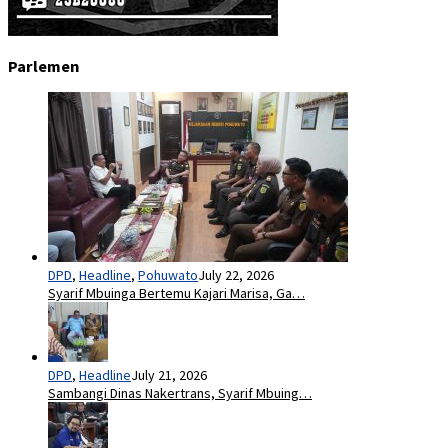
Parlemen
DPD
,
Headline
,
Pohuwato
July 22, 2026
Syarif Mbuinga Bertemu Kajari Marisa, Ga…
DPD
,
Headline
July 21, 2026
Sambangi Dinas Nakertrans, Syarif Mbuing…