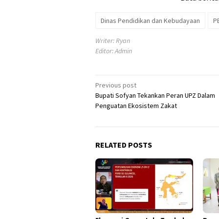
Dinas Pendidikan dan Kebudayaan
P
Writer: Ryan
Editor: Admin
Post
Previous post
Bupati Sofyan Tekankan Peran UPZ Dalam
navigation
Penguatan Ekosistem Zakat
RELATED POSTS