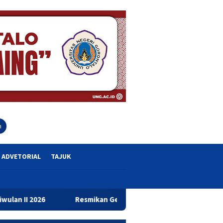
close
h
ADVETORIAL
TAJUK
Resmikan Gedung Baru Bahrul Ulum, Wagub Idah Dorong Pen