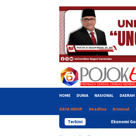
Skip
close
to
content
HOME
DUNIA
NASIONAL
DAERAH
GAYA HIDUP
Headline
Kriminal
Terkini
Ekonomi Gorontalo Tumbuh 6,