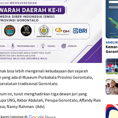
HEADLIN
Kemara
Goron
anak bisa lebih mengenali kebudayaan dan sejarah
i yang ada di Museum Purbakala Provinsi Gorontalo,
 peralatan tradisional Gorontalo.
m ini, turut menghadirkan tiga dewan juri yang
Rupa UNG, Akbar Abdulah, Perupa Gorontalo, Affandy Rais
esia, Nansy Rahman. (Adv)
 kami lainnya di