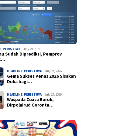
E
,
PERISTIWA
July 29, 2026
u Sudah Diprediksi, Pemprov
t…
HEADLINE
,
PERISTIWA
July 27, 2026
Gema Sukses Penas 2026 Sisakan
Duka bagi…
HEADLINE
,
PERISTIWA
July 27, 2026
Waspada Cuaca Buruk,
Dirpolairud Goronta…