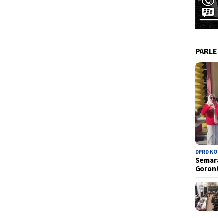
PARL
DPRD K
Semara
Goron