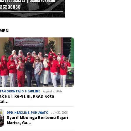
EMEN
OTA GORONTALO
,
HEADLINE
August 7, 2026
k HUT ke-81 RI, KKAD Kota
tal…
DPD
,
HEADLINE
,
POHUWATO
July 22, 2026
Syarif Mbuinga Bertemu Kajari
Marisa, Ga…