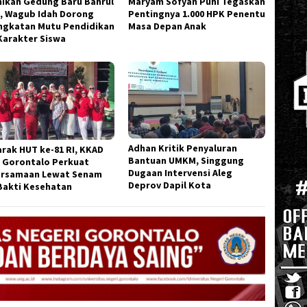
ikan Gedung Baru Bahrul
Maryam Sofyan Puhi Tegaskan
, Wagub Idah Dorong
Pentingnya 1.000 HPK Penentu
ngkatan Mutu Pendidikan
Masa Depan Anak
Karakter Siswa
Adhan Kritik Penyaluran
rak HUT ke-81 RI, KKAD
Bantuan UMKM, Singgung
 Gorontalo Perkuat
Dugaan Intervensi Aleg
rsamaan Lewat Senam
Deprov Dapil Kota
Bakti Kesehatan