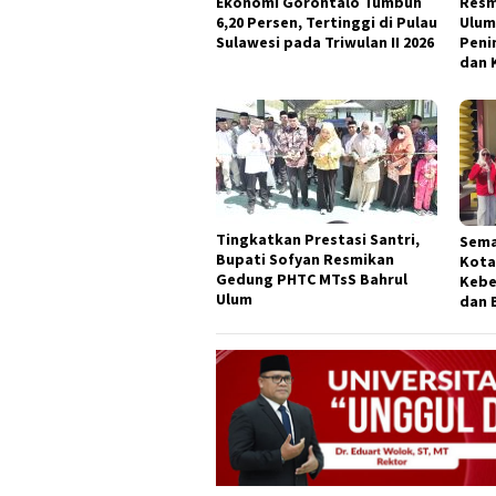
Ekonomi Gorontalo Tumbuh
Resm
6,20 Persen, Tertinggi di Pulau
Ulum
Sulawesi pada Triwulan II 2026
Peni
dan 
Tingkatkan Prestasi Santri,
Sema
Bupati Sofyan Resmikan
Kota
Gedung PHTC MTsS Bahrul
Kebe
Ulum
dan 