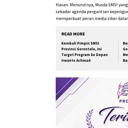
Hasan. Menurutnya, Musda SMSI yang
sekadar agenda pergantian kepengu
memperkuat peran media siber dal
READ MORE
Kembali Pimpin SMSI
Be
Provinsi Gorontalo, Ini
Go
Target Program ke Depan
Me
Irwanto Achmad
Ba