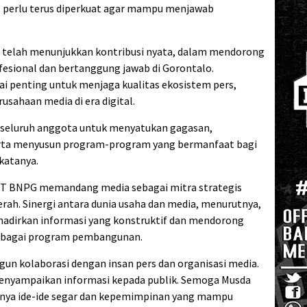
I, perlu terus diperkuat agar mampu menjawab
i telah menunjukkan kontribusi nyata, dalam mendorong
fesional dan bertanggung jawab di Gorontalo.
lai penting untuk menjaga kualitas ekosistem pers,
usahaan media di era digital.
 seluruh anggota untuk menyatukan gagasan,
serta menyusun program-program yang bermanfaat bagi
katanya.
 PT BNPG memandang media sebagai mitra strategis
h. Sinergi antara dunia usaha dan media, menurutnya,
adirkan informasi yang konstruktif dan mendorong
erbagai program pembangunan.
un kolaborasi dengan insan pers dan organisasi media.
menyampaikan informasi kepada publik. Semoga Musda
nya ide-ide segar dan kepemimpinan yang mampu