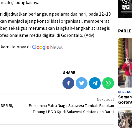
ntalo,” pungkasnya.
ri dijadwalkan berlangsung selama dua hari, pada 12–13
pkan menjadi ajang konsolidasi organisasi, mempererat
iber, sekaligus merumuskan langkah-langkah strategis
PARL
fesionalisme media digital di Gorontalo. (Adv)
 kami lainnya di
SHARE
DPRD K
Semara
Next post
Goron
 DPR RI,
Pertamina Patra Niaga Sulawesi Tambah Pasokan
Tabung LPG 3 Kg di Sulawesi Selatan dan Barat