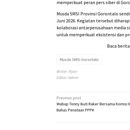
memperkuat peran pers siber di Goro
Musda SMSI Provinsi Gorontalo sendi
Juni 2026. Kegiatan tersebut dihara
kolaborasi antarperusahaan media s
untuk memperkuat eksistensi dan pro
Baca berita
Musda SMSI Gorontalo
Writer: Ryan
Editor: Admin
Post
Previous post
Wabup Tonny Ikuti Raker Bersama Komisi II
navigation
Bahas Penataan PPPK