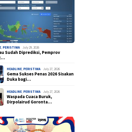
E
,
PERISTIWA
July 29, 2026
u Sudah Diprediksi, Pemprov
t…
HEADLINE
,
PERISTIWA
July 27, 2026
Gema Sukses Penas 2026 Sisakan
Duka bagi…
HEADLINE
,
PERISTIWA
July 27, 2026
Waspada Cuaca Buruk,
Dirpolairud Goronta…