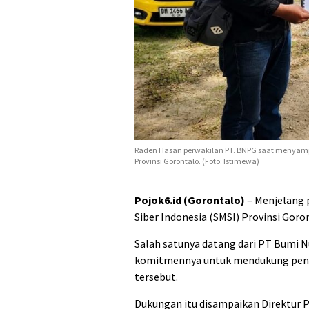
Raden Hasan perwakilan PT. BNPG saat menya
Provinsi Gorontalo. (Foto: Istimewa)
Pojok6.id (Gorontalo)
– Menjelang 
Siber Indonesia (SMSI) Provinsi Goro
Salah satunya datang dari PT Bumi 
komitmennya untuk mendukung penuh
tersebut.
Dukungan itu disampaikan Direktur P