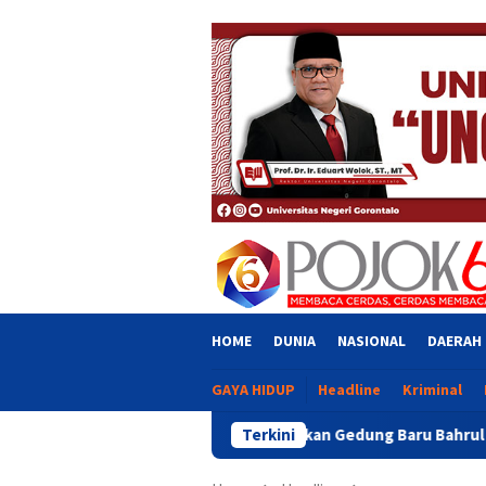
Skip
close
to
content
HOME
DUNIA
NASIONAL
DAERAH
GAYA HIDUP
Headline
Kriminal
Resmikan Gedung Baru Bahrul Ulum, Wagub Idah Doron
Terkini