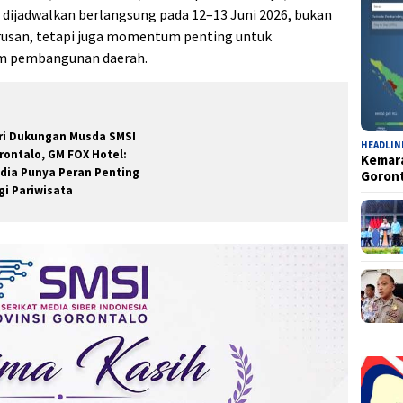
 dijadwalkan berlangsung pada 12–13 Juni 2026, bukan
rusan, tetapi juga momentum penting untuk
am pembangunan daerah.
ri Dukungan Musda SMSI
HEADLIN
rontalo, GM FOX Hotel:
Kemara
dia Punya Peran Penting
Goron
gi Pariwisata