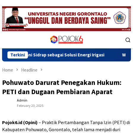
Skip
to
content
Mobile
Menu
drap sebagai Solusi Energi Irigasi
Terkini
Wawali Indra Gobel T
Home
Headline
Pohuwato Darurat Penegakan Hukum:
PETI dan Dugaan Pembiaran Aparat
Admin
February 23, 2025
Pojok6.id (Opini)
– Praktik Pertambangan Tanpa Izin (PETI) di
Kabupaten Pohuwato, Gorontalo, telah lama menjadi duri