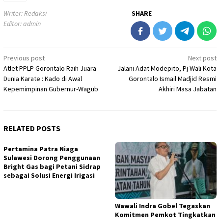
Writer: Redaksi
SHARE
Editor: admin
Post
Previous post
Next post
Atlet PPLP Gorontalo Raih Juara
Jalani Adat Modepito, Pj Wali Kota
navigation
Dunia Karate : Kado di Awal
Gorontalo Ismail Madjid Resmi
Kepemimpinan Gubernur-Wagub
Akhiri Masa Jabatan
RELATED POSTS
Pertamina Patra Niaga
Sulawesi Dorong Penggunaan
Bright Gas bagi Petani Sidrap
sebagai Solusi Energi Irigasi
Wawali Indra Gobel Tegaskan
Komitmen Pemkot Tingkatkan