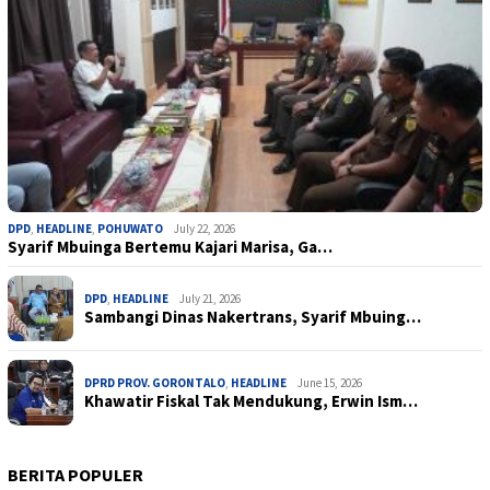
DPD
,
HEADLINE
,
POHUWATO
July 22, 2026
Syarif Mbuinga Bertemu Kajari Marisa, Ga…
DPD
,
HEADLINE
July 21, 2026
Sambangi Dinas Nakertrans, Syarif Mbuing…
DPRD PROV. GORONTALO
,
HEADLINE
June 15, 2026
Khawatir Fiskal Tak Mendukung, Erwin Ism…
BERITA POPULER