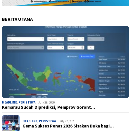
BERITA UTAMA
HEADLINE
,
PERISTIWA
July 29, 2026
Kemarau Sudah Diprediksi, Pemprov Goront…
HEADLINE
,
PERISTIWA
July 27, 2026
Gema Sukses Penas 2026 Sisakan Duka bagi…