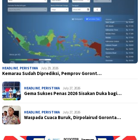
HEADLINE
,
PERISTIWA
July 29, 2026
Kemarau Sudah Diprediksi, Pemprov Goront…
HEADLINE
,
PERISTIWA
July 27, 2026
Gema Sukses Penas 2026 Sisakan Duka bagi…
HEADLINE
,
PERISTIWA
July 27, 2026
Waspada Cuaca Buruk, Dirpolairud Goronta…