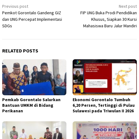
Post
Previous post
Next post
Pemkot Gorontalo Gandeng GIZ
FIP UNG Buka Prodi Pendidikan
navigation
dan UNG Percepat Implementasi
Khusus, Siapkan 30 Kursi
SDGs​
Mahasiswa Baru Jalur Mandiri
RELATED POSTS
Pemkab Gorontalo Salurkan
Ekonomi Gorontalo Tumbuh
Bantuan UMKM di Bidang
6,20 Persen, Tertinggi di Pulau
Perikanan
Sulawesi pada Triwulan II 2026