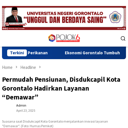
Skip
to
content
Mobile
Menu
erikanan
Terkini
Ekonomi Gorontalo Tumbuh 6,20 Persen, Tertingg
Home
Headline
Permudah Pensiunan, Disdukcapil Kota
Gorontalo Hadirkan Layanan
“Demawar”
Admin
April 23, 2025
Suasana saat Disdukcapil Kota Gorontalo menjalankan inovasi layanan
"Demawar". (Foto: Humas Pemkot)