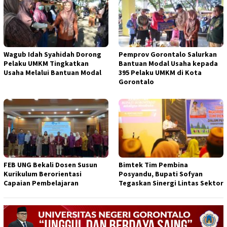
Wagub Idah Syahidah Dorong
Pemprov Gorontalo Salurkan
Pelaku UMKM Tingkatkan
Bantuan Modal Usaha kepada
Usaha Melalui Bantuan Modal
395 Pelaku UMKM di Kota
Gorontalo
FEB UNG Bekali Dosen Susun
Bimtek Tim Pembina
Kurikulum Berorientasi
Posyandu, Bupati Sofyan
Capaian Pembelajaran
Tegaskan Sinergi Lintas Sektor