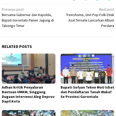
Post
Previous post
Next post
Bersama Gubernur dan Kapolda,
Treeshome, Unit Pop-Folk Etnik
navigation
Bupati Gorontalo Panen Jagung di
Asal Ternate Luncurkan Album
Tabongo Timur
Perdana
RELATED POSTS
Adhan Kritik Penyaluran
Bupati Sofyan Teken MoU Isbat
Bantuan UMKM, Singgung
dan Pendaftaran Tanah Wakaf
Dugaan Intervensi Aleg Deprov
Se Provinsi Gorontalo
Dapil Kota