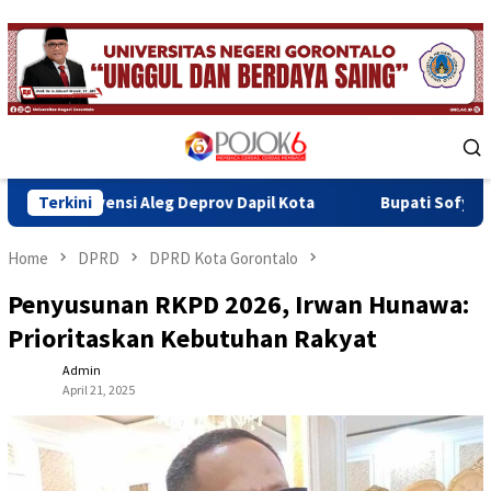
Skip
to
content
Mobile
Menu
 Aleg Deprov Dapil Kota
Terkini
Bupati Sofyan Teken MoU Isbat 
Home
DPRD
DPRD Kota Gorontalo
Penyusunan RKPD 2026, Irwan Hunawa:
Prioritaskan Kebutuhan Rakyat
Admin
April 21, 2025