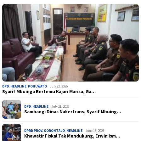
DPD
,
HEADLINE
,
POHUWATO
July 22, 2026
Syarif Mbuinga Bertemu Kajari Marisa, Ga…
DPD
,
HEADLINE
July 21, 2026
Sambangi Dinas Nakertrans, Syarif Mbuing…
DPRD PROV. GORONTALO
,
HEADLINE
June 15, 2026
Khawatir Fiskal Tak Mendukung, Erwin Ism…