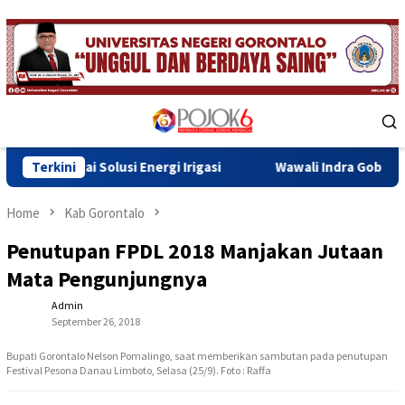
Skip
to
content
Mobile
Menu
si Energi Irigasi
Terkini
Wawali Indra Gobel Tegaskan Komitmen
Home
Kab Gorontalo
Penutupan FPDL 2018 Manjakan Jutaan
Mata Pengunjungnya
Admin
September 26, 2018
Bupati Gorontalo Nelson Pomalingo, saat memberikan sambutan pada penutupan
Festival Pesona Danau Limboto, Selasa (25/9). Foto : Raffa