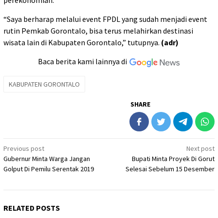
perekonomian.
“Saya berharap melalui event FPDL yang sudah menjadi event
rutin Pemkab Gorontalo, bisa terus melahirkan destinasi
wisata lain di Kabupaten Gorontalo,” tutupnya.
(adr)
Baca berita kami lainnya di
KABUPATEN GORONTALO
SHARE
Post
Previous post
Next post
Gubernur Minta Warga Jangan
Bupati Minta Proyek Di Gorut
navigation
Golput Di Pemilu Serentak 2019
Selesai Sebelum 15 Desember
RELATED POSTS