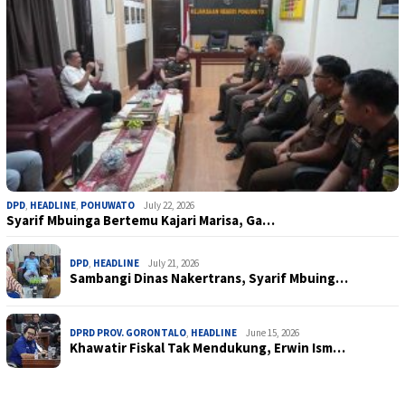
DPD
,
HEADLINE
,
POHUWATO
July 22, 2026
Syarif Mbuinga Bertemu Kajari Marisa, Ga…
DPD
,
HEADLINE
July 21, 2026
Sambangi Dinas Nakertrans, Syarif Mbuing…
DPRD PROV. GORONTALO
,
HEADLINE
June 15, 2026
Khawatir Fiskal Tak Mendukung, Erwin Ism…