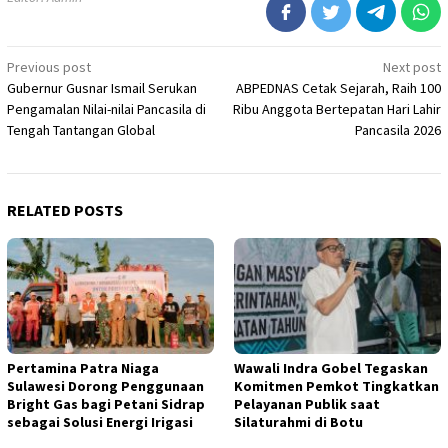
Post
Previous post
Next post
Gubernur Gusnar Ismail Serukan
ABPEDNAS Cetak Sejarah, Raih 100
navigation
Pengamalan Nilai-nilai Pancasila di
Ribu Anggota Bertepatan Hari Lahir
Tengah Tantangan Global
Pancasila 2026
RELATED POSTS
Pertamina Patra Niaga
Wawali Indra Gobel Tegaskan
Sulawesi Dorong Penggunaan
Komitmen Pemkot Tingkatkan
Bright Gas bagi Petani Sidrap
Pelayanan Publik saat
sebagai Solusi Energi Irigasi
Silaturahmi di Botu