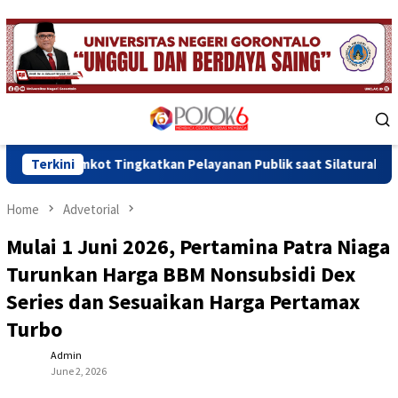
Skip
to
content
Mobile
Menu
ngkatkan Pelayanan Publik saat Silaturahmi di Botu
Terkini
Wa
Home
Advetorial
Mulai 1 Juni 2026, Pertamina Patra Niaga
Turunkan Harga BBM Nonsubsidi Dex
Series dan Sesuaikan Harga Pertamax
Turbo
Admin
June 2, 2026