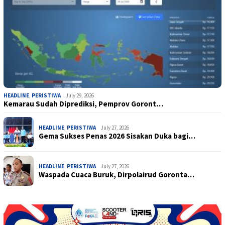
HEADLINE
,
PERISTIWA
July 29, 2026
Kemarau Sudah Diprediksi, Pemprov Goront…
HEADLINE
,
PERISTIWA
July 27, 2026
Gema Sukses Penas 2026 Sisakan Duka bagi…
HEADLINE
,
PERISTIWA
July 27, 2026
Waspada Cuaca Buruk, Dirpolairud Goronta…