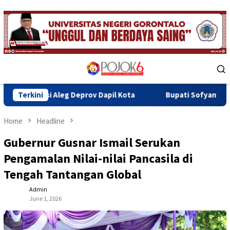
Skip
to
content
Mobile
Menu
g Deprov Dapil Kota
Terkini
Bupati Sofyan Teken MoU Isbat dan 
Home
Headline
Gubernur Gusnar Ismail Serukan
Pengamalan Nilai-nilai Pancasila di
Tengah Tantangan Global
Admin
June 1, 2026