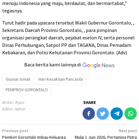
menuju Indonesia yang maju, berdaulat, dan bermartabat,”
tegasnya.
Turut hadir pada upacara tersebut Wakil Gubernur Gorontalo, ,
Sekretaris Daerah Provinsi Gorontalo, , para pimpinan
organisasi perangkat daerah, pejabat eselon IV, serta personel
Dinas Perhubungan, Satpol PP dan TAGANA, Dinas Pemadam
Kebakaran, dan Polisi Kehutanan Provinsi Gorontalo. (Adv)
Baca berita kami lainnya di
Gusnar Ismail
Hari Kesaktian Pancasila
PEMPROV GORONTALO
Writer: Ryan
SHARE
Editor: Admin
Post
Previous post
Next post
Pemkot Gorontalo Imbau Keluarga
Mulai 1 Juni 2026, Pertamina Patra