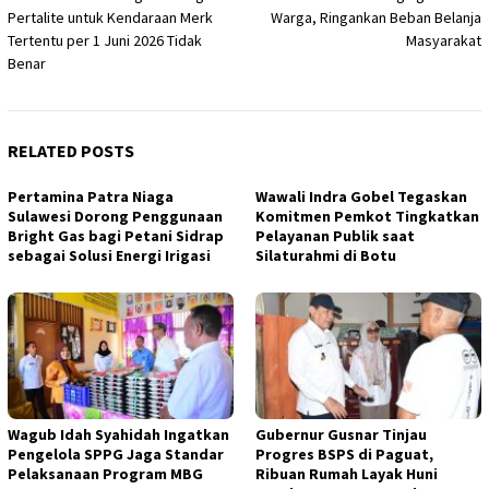
navigation
Pertalite untuk Kendaraan Merk
Warga, Ringankan Beban Belanja
Tertentu per 1 Juni 2026 Tidak
Masyarakat
Benar
RELATED POSTS
Pertamina Patra Niaga
Wawali Indra Gobel Tegaskan
Sulawesi Dorong Penggunaan
Komitmen Pemkot Tingkatkan
Bright Gas bagi Petani Sidrap
Pelayanan Publik saat
sebagai Solusi Energi Irigasi
Silaturahmi di Botu
Wagub Idah Syahidah Ingatkan
Gubernur Gusnar Tinjau
Pengelola SPPG Jaga Standar
Progres BSPS di Paguat,
Pelaksanaan Program MBG
Ribuan Rumah Layak Huni