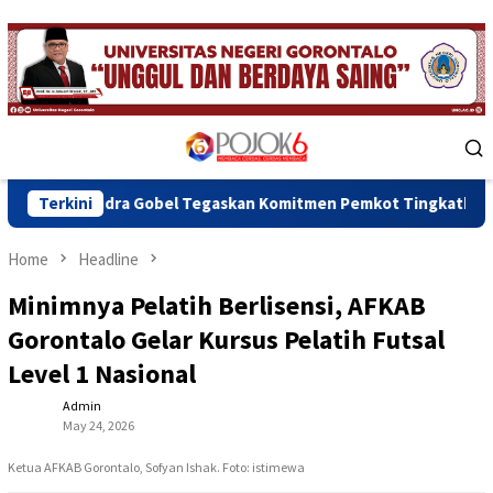
Skip
to
content
Mobile
Menu
ra Gobel Tegaskan Komitmen Pemkot Tingkatkan Pelayanan Publik
Terkini
Home
Headline
Minimnya Pelatih Berlisensi, AFKAB
Gorontalo Gelar Kursus Pelatih Futsal
Level 1 Nasional
Admin
May 24, 2026
Ketua AFKAB Gorontalo, Sofyan Ishak. Foto: istimewa