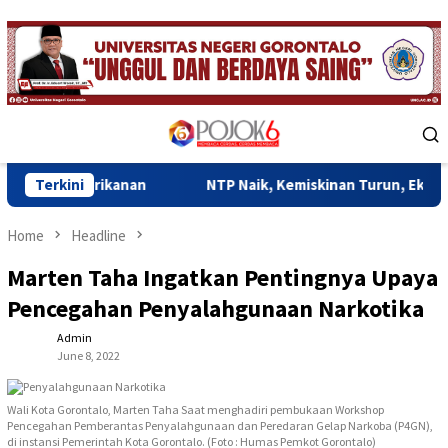
Skip
to
content
Mobile
Menu
anan
Terkini
NTP Naik, Kemiskinan Turun, Ekonomi Gorontalo M
Home
Headline
Marten Taha Ingatkan Pentingnya Upaya
Pencegahan Penyalahgunaan Narkotika
Admin
June 8, 2022
Wali Kota Gorontalo, Marten Taha Saat menghadiri pembukaan Workshop
Pencegahan Pemberantas Penyalahgunaan dan Peredaran Gelap Narkoba (P4GN),
di instansi Pemerintah Kota Gorontalo. (Foto : Humas Pemkot Gorontalo)