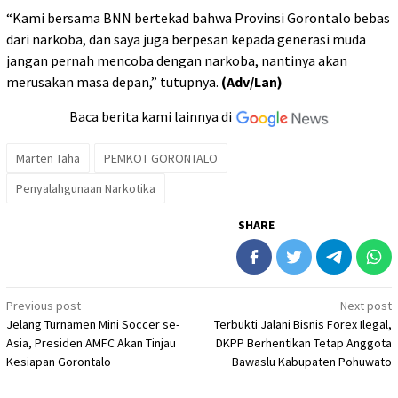
“Kami bersama BNN bertekad bahwa Provinsi Gorontalo bebas
dari narkoba, dan saya juga berpesan kepada generasi muda
jangan pernah mencoba dengan narkoba, nantinya akan
merusakan masa depan,” tutupnya.
(Adv/Lan)
Baca berita kami lainnya di
Marten Taha
PEMKOT GORONTALO
Penyalahgunaan Narkotika
SHARE
Post
Previous post
Next post
Jelang Turnamen Mini Soccer se-
Terbukti Jalani Bisnis Forex Ilegal,
navigation
Asia, Presiden AMFC Akan Tinjau
DKPP Berhentikan Tetap Anggota
Kesiapan Gorontalo
Bawaslu Kabupaten Pohuwato