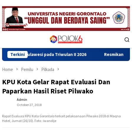
Skip
to
content
Mobile
Menu
lawesi pada Triwulan II 2026
Terkini
Resmikan Gedung Baru Bahr
Home
Pemilu
Pilkada
KPU Kota Gelar Rapat Evaluasi Dan
Paparkan Hasil Riset Pilwako
Admin
October 27, 2018
Rapat Evaluasi KPU Kota Gorontalo terkait pelaksanaan Pilwako 2018 di Maqna
Hotel, Jumat (26/10). Foto : iwandije