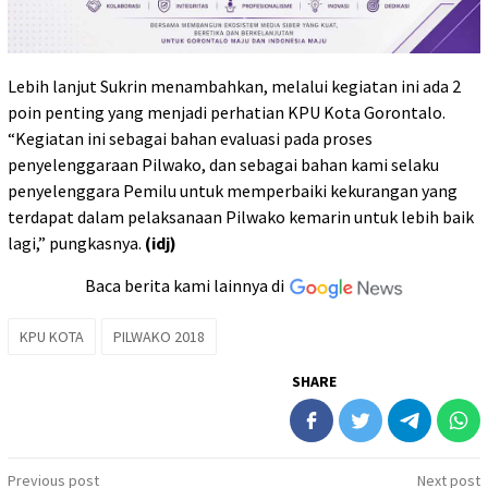
Lebih lanjut Sukrin menambahkan, melalui kegiatan ini ada 2
poin penting yang menjadi perhatian KPU Kota Gorontalo.
“Kegiatan ini sebagai bahan evaluasi pada proses
penyelenggaraan Pilwako, dan sebagai bahan kami selaku
penyelenggara Pemilu untuk memperbaiki kekurangan yang
terdapat dalam pelaksanaan Pilwako kemarin untuk lebih baik
lagi,” pungkasnya.
(idj)
Baca berita kami lainnya di
KPU KOTA
PILWAKO 2018
SHARE
Post
Previous post
Next post