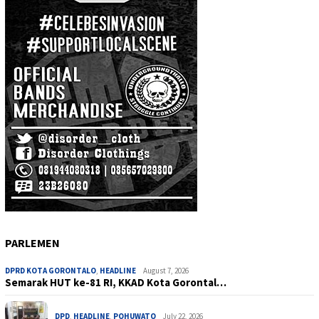
PARLEMEN
DPRD KOTA GORONTALO
,
HEADLINE
August 7, 2026
Semarak HUT ke-81 RI, KKAD Kota Gorontal…
DPD
,
HEADLINE
,
POHUWATO
July 22, 2026