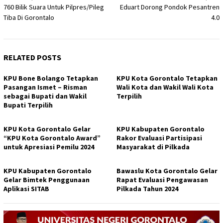
760 Bilik Suara Untuk Pilpres/Pileg
Eduart Dorong Pondok Pesantren
navigation
Tiba Di Gorontalo
4.0
RELATED POSTS
KPU Bone Bolango Tetapkan
KPU Kota Gorontalo Tetapkan
Pasangan Ismet – Risman
Wali Kota dan Wakil Wali Kota
sebagai Bupati dan Wakil
Terpilih
Bupati Terpilih
KPU Kota Gorontalo Gelar
KPU Kabupaten Gorontalo
“KPU Kota Gorontalo Award”
Rakor Evaluasi Partisipasi
untuk Apresiasi Pemilu 2024
Masyarakat di Pilkada
KPU Kabupaten Gorontalo
Bawaslu Kota Gorontalo Gelar
Gelar Bimtek Penggunaan
Rapat Evaluasi Pengawasan
Aplikasi SITAB
Pilkada Tahun 2024