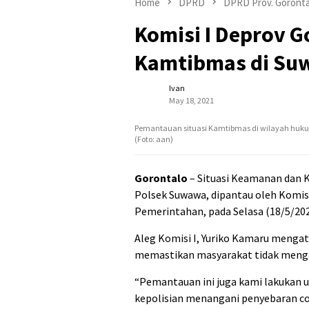
Home
DPRD
DPRD Prov. Goronta
Komisi I Deprov G
Kamtibmas di S
Ivan
May 18, 2021
Pemantauan situasi Kamtibmas di wilayah hukum 
(Foto: aan)
Gorontalo
– Situasi Keamanan dan 
Polsek Suwawa, dipantau oleh Komis
Pemerintahan, pada Selasa (18/5/202
Aleg Komisi I, Yuriko Kamaru menga
memastikan masyarakat tidak mengal
“Pemantauan ini juga kami lakukan 
kepolisian menangani penyebaran co