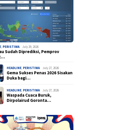
E
,
PERISTIWA
July 29, 2026
u Sudah Diprediksi, Pemprov
t…
HEADLINE
,
PERISTIWA
July 27, 2026
Gema Sukses Penas 2026 Sisakan
Duka bagi…
HEADLINE
,
PERISTIWA
July 27, 2026
Waspada Cuaca Buruk,
Dirpolairud Goronta…