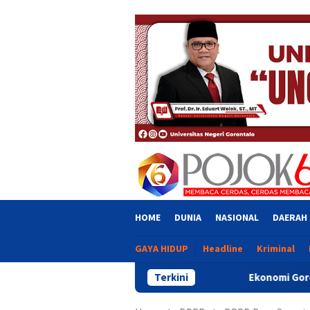
Skip
close
to
content
HOME
DUNIA
NASIONAL
DAERAH
GAYA HIDUP
Headline
Kriminal
Ekonomi Gorontalo Tumbuh 6,20 Pe
Terkini