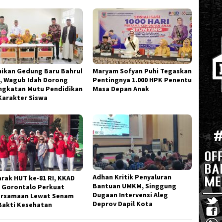
ikan Gedung Baru Bahrul
Maryam Sofyan Puhi Tegaskan
, Wagub Idah Dorong
Pentingnya 1.000 HPK Penentu
ngkatan Mutu Pendidikan
Masa Depan Anak
Karakter Siswa
Adhan Kritik Penyaluran
rak HUT ke-81 RI, KKAD
Bantuan UMKM, Singgung
 Gorontalo Perkuat
Dugaan Intervensi Aleg
rsamaan Lewat Senam
Deprov Dapil Kota
Bakti Kesehatan