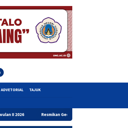
close
h
ADVETORIAL
TAJUK
Resmikan Gedung Baru Bahrul Ulum, Wagub Idah Dorong Peningk