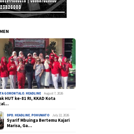
EMEN
OTA GORONTALO
,
HEADLINE
August 7, 2026
k HUT ke-81 RI, KKAD Kota
tal…
DPD
,
HEADLINE
,
POHUWATO
July 22, 2026
Syarif Mbuinga Bertemu Kajari
Marisa, Ga…