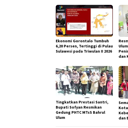
Ekonomi Gorontalo Tumbuh
Resm
6,20 Persen, Tertinggi di Pulau
Ulum
Sulawesi pada Triwulan II 2026
Peni
dan 
Tingkatkan Prestasi Santri,
Sema
Bupati Sofyan Resmikan
Kota
Gedung PHTC MTsS Bahrul
Kebe
Ulum
dan 