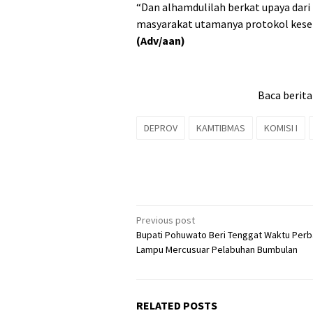
“Dan alhamdulilah berkat upaya dari 
masyarakat utamanya protokol keseh
(Adv/aan)
Baca berita
DEPROV
KAMTIBMAS
KOMISI I
Post
Previous post
Bupati Pohuwato Beri Tenggat Waktu Perb
navigation
Lampu Mercusuar Pelabuhan Bumbulan
RELATED POSTS