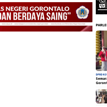
PARL
DPRD K
Semara
Goron