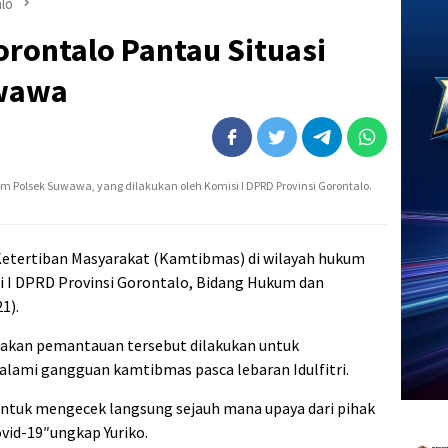
lo
orontalo Pantau Situasi
uwawa
Polsek Suwawa, yang dilakukan oleh Komisi I DPRD Provinsi Gorontalo.
Ketertiban Masyarakat (Kamtibmas) di wilayah hukum
i I DPRD Provinsi Gorontalo, Bidang Hukum dan
1).
takan pemantauan tersebut dilakukan untuk
ami gangguan kamtibmas pasca lebaran Idulfitri.
untuk mengecek langsung sejauh mana upaya dari pihak
vid-19″ungkap Yuriko.