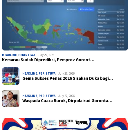
HEADLINE
,
PERISTIWA
July 29, 2026
Kemarau Sudah Diprediksi, Pemprov Goront…
HEADLINE
,
PERISTIWA
July 27, 2026
Gema Sukses Penas 2026 Sisakan Duka bagi…
HEADLINE
,
PERISTIWA
July 27, 2026
Waspada Cuaca Buruk, Dirpolairud Goronta…