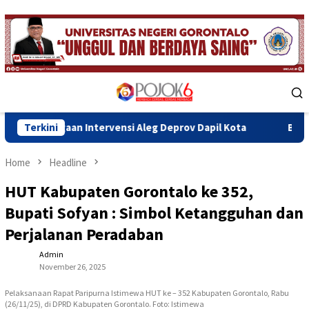
Skip
to
content
Mobile
Menu
Intervensi Aleg Deprov Dapil Kota
Terkini
Bupati Sofyan Teken 
Home
Headline
HUT Kabupaten Gorontalo ke 352,
Bupati Sofyan : Simbol Ketangguhan dan
Perjalanan Peradaban
Admin
November 26, 2025
Pelaksanaan Rapat Paripurna Istimewa HUT ke – 352 Kabupaten Gorontalo, Rabu
(26/11/25), di DPRD Kabupaten Gorontalo. Foto: Istimewa