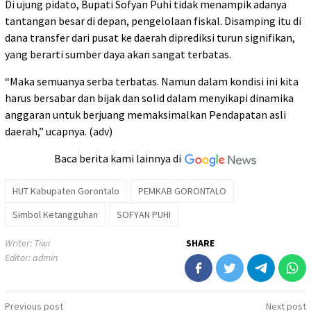
Di ujung pidato, Bupati Sofyan Puhi tidak menampik adanya
tantangan besar di depan, pengelolaan fiskal. Disamping itu di
dana transfer dari pusat ke daerah diprediksi turun signifikan,
yang berarti sumber daya akan sangat terbatas.
“Maka semuanya serba terbatas. Namun dalam kondisi ini kita
harus bersabar dan bijak dan solid dalam menyikapi dinamika
anggaran untuk berjuang memaksimalkan Pendapatan asli
daerah,” ucapnya. (adv)
Baca berita kami lainnya di
HUT Kabupaten Gorontalo
PEMKAB GORONTALO
Simbol Ketangguhan
SOFYAN PUHI
Writer: Tiwi
SHARE
Editor: admin
Post
Previous post
Next post