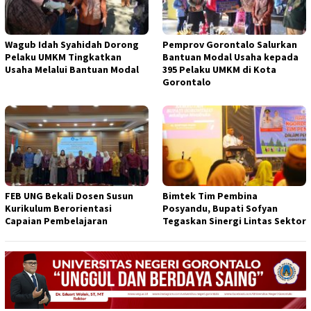
Wagub Idah Syahidah Dorong
Pemprov Gorontalo Salurkan
Pelaku UMKM Tingkatkan
Bantuan Modal Usaha kepada
Usaha Melalui Bantuan Modal
395 Pelaku UMKM di Kota
Gorontalo
FEB UNG Bekali Dosen Susun
Bimtek Tim Pembina
Kurikulum Berorientasi
Posyandu, Bupati Sofyan
Capaian Pembelajaran
Tegaskan Sinergi Lintas Sektor