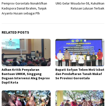
Pemprov Gorontalo Nonaktifkan
UNG Gelar Wisuda ke-58, Kukuhkan
navigation
Kadispora Danial Ibrahim, Tunjuk
Ratusan Lulusan Terbaik
Aryanto Husain sebagai Plh
RELATED POSTS
Adhan Kritik Penyaluran
Bupati Sofyan Teken MoU Isbat
Bantuan UMKM, Singgung
dan Pendaftaran Tanah Wakaf
Dugaan Intervensi Aleg Deprov
Se Provinsi Gorontalo
Dapil Kota