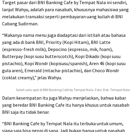
Target pasar dari BNI Banking Cafe by Tempat Nala ini sendiri,
lanjut Wahyu, adalah para nasabah, khususnya mahasiswa yang
melakukan transaksi seperti pembayaran uang kuliah di BNI
Cabang Sudirman.
“Makanya nama menu juga diadaptasi dari istilah atau bahasa
yang ada di bank BNI, Priority (Kopi Hitam), BNI Latte
(espresso-fresh milk), Depocino (espresso, mik, foam),
Butterpay (kopi susu butterscotch), Kopi Dikado (kopi susu
pistachio), Kopi Wondr (kopisusu/spanish), Aren 46 (kopi susu
gula aren), Emerald (mtacha-pistachio), dan Choco Wondr
(coklat creamy),” jelas Wahyu.
Salah satu spot di BNI Banking Cafe by Tempat Nala. Foto: Dok. Tempat Nala
Dalam kesempatan itu juga Wahyu menjelaskan, bahwa kabar
yang beredar BNI Banking Cafe itu hanya khusus untuk nasabah
BNI saja itu tidak benar.
“BNI Banking Cafe by Tempat Nala itu terbuka untuk umum,
siapa saja bisa ngopi di sana. Jadi bukan hanya untuk nasabah