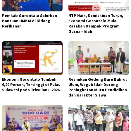
Pemkab Gorontalo Salurkan
NTP Naik, Kemiskinan Turun,
Bantuan UMKM di Bidang
Ekonomi Gorontalo Mulai
Perikanan
Rasakan Dampak Program
Gusnar-Idah
Ekonomi Gorontalo Tumbuh
Resmikan Gedung Baru Bahrul
6,20 Persen, Tertinggi di Pulau
Ulum, Wagub Idah Dorong
Sulawesi pada Triwulan II 2026
Peningkatan Mutu Pendidikan
dan Karakter Siswa