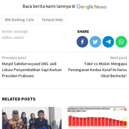
Baca berita kami lainnya di
BNI Banking Cafe
Tempat Nala
Writer: iwandije
SHARE
Editor: admin
Post
Previous post
Next post
Masjid Sabiilurrasyaad UNG Jadi
Fakir vs Miskin: Mengapa
navigation
Lokasi Penyembelihan Sapi Kurban
Penanganan Kedua Asnaf Ini Harus
Presiden Prabowo
Obat Berbeda?
RELATED POSTS