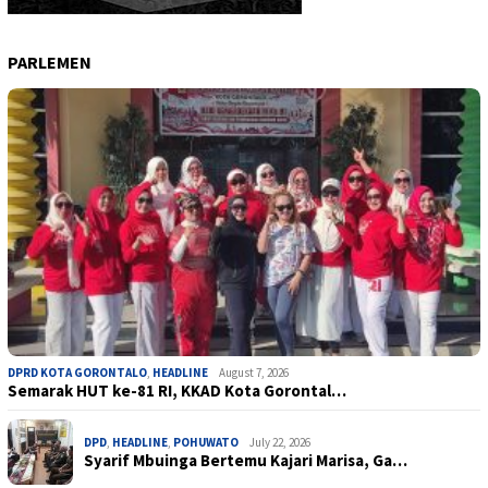
PARLEMEN
DPRD KOTA GORONTALO
,
HEADLINE
August 7, 2026
Semarak HUT ke-81 RI, KKAD Kota Gorontal…
DPD
,
HEADLINE
,
POHUWATO
July 22, 2026
Syarif Mbuinga Bertemu Kajari Marisa, Ga…