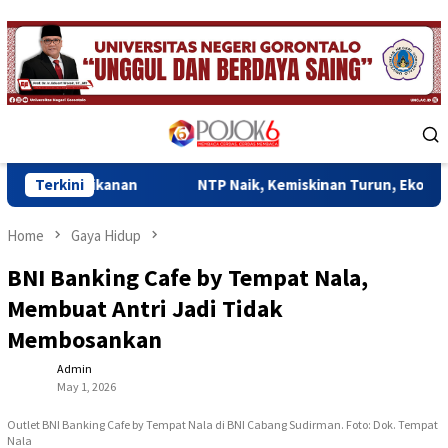
Skip
to
content
Mobile
Menu
nan
Terkini
NTP Naik, Kemiskinan Turun, Ekonomi Gorontalo Mul
Home
Gaya Hidup
BNI Banking Cafe by Tempat Nala,
Membuat Antri Jadi Tidak
Membosankan
Admin
May 1, 2026
Outlet BNI Banking Cafe by Tempat Nala di BNI Cabang Sudirman. Foto: Dok. Tempat
Nala