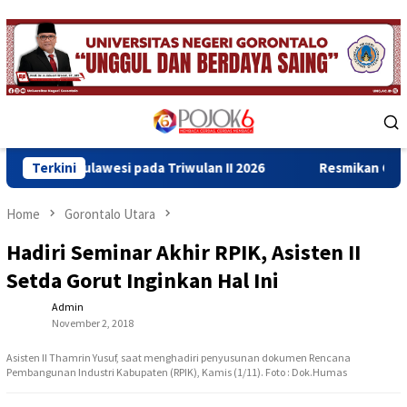
Skip
to
content
Mobile
Menu
wesi pada Triwulan II 2026
Terkini
Resmikan Gedung Baru Bahrul
Home
Gorontalo Utara
Hadiri Seminar Akhir RPIK, Asisten II
Setda Gorut Inginkan Hal Ini
Admin
November 2, 2018
Asisten II Thamrin Yusuf, saat menghadiri penyusunan dokumen Rencana
Pembangunan Industri Kabupaten (RPIK), Kamis (1/11). Foto : Dok.Humas