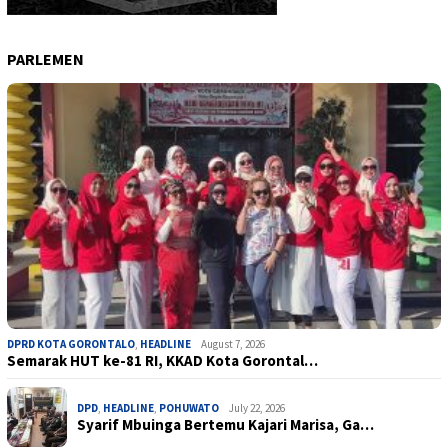
PARLEMEN
DPRD KOTA GORONTALO
,
HEADLINE
August 7, 2026
Semarak HUT ke-81 RI, KKAD Kota Gorontal…
DPD
,
HEADLINE
,
POHUWATO
July 22, 2026
Syarif Mbuinga Bertemu Kajari Marisa, Ga…