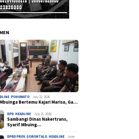
EMEN
DLINE
,
POHUWATO
July 22, 2026
 Mbuinga Bertemu Kajari Marisa, Ga…
DPD
,
HEADLINE
July 21, 2026
Sambangi Dinas Nakertrans,
Syarif Mbuing…
DPRD PROV. GORONTALO
,
HEADLINE
June