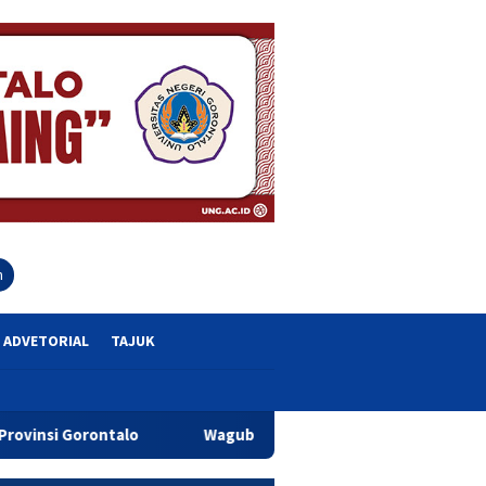
close
h
ADVETORIAL
TAJUK
Wagub Idah Syahidah Dorong Pelaku UMKM Tingkatkan U