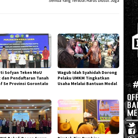
Semua Yang Terlibat Harus Diusut Juga
ti Sofyan Teken MoU
Wagub Idah Syahidah Dorong
t dan Pendaftaran Tanah
Pelaku UMKM Tingkatkan
f Se Provinsi Gorontalo
Usaha Melalui Bantuan Modal