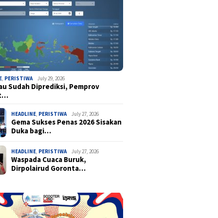
E
,
PERISTIWA
July 29, 2026
u Sudah Diprediksi, Pemprov
t…
HEADLINE
,
PERISTIWA
July 27, 2026
Gema Sukses Penas 2026 Sisakan
Duka bagi…
HEADLINE
,
PERISTIWA
July 27, 2026
Waspada Cuaca Buruk,
Dirpolairud Goronta…