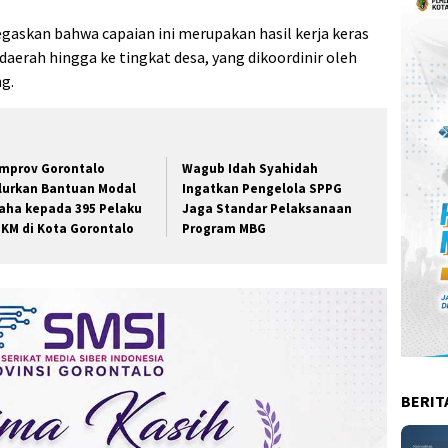
skan bahwa capaian ini merupakan hasil kerja keras
aerah hingga ke tingkat desa, yang dikoordinir oleh
g.
mprov Gorontalo
Wagub Idah Syahidah
lurkan Bantuan Modal
Ingatkan Pengelola SPPG
aha kepada 395 Pelaku
Jaga Standar Pelaksanaan
KM di Kota Gorontalo
Program MBG
BERIT