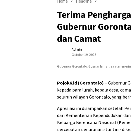
Home
Headline
Terima Pengharga
Gubernur Gorontal
dan Camat
Admin
October 19, 2025
Gubernur Gorontalo, Gusnar Ismail, saat meneri
Pojok6.id (Gorontalo)
– Gubernur G
kepada para lurah, kepala desa, cam
seluruh wilayah Gorontalo, yang ber
Apresiasi ini disampaikan setelah 
dari Kementerian Kependudukan da
Keluarga Berencana Nasional (Kem
percepatan penurunan stunting di G