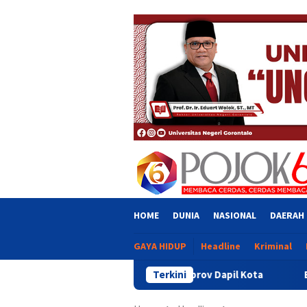
Skip
close
to
content
HOME
DUNIA
NASIONAL
DAERAH
GAYA HIDUP
Headline
Kriminal
n Intervensi Aleg Deprov Dapil Kota
Terkini
Bupati Sofyan Teke