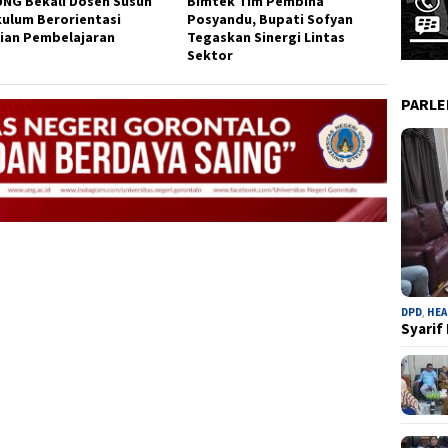
UNG Bekali Dosen Susun
Bimtek Tim Pembina
kulum Berorientasi
Posyandu, Bupati Sofyan
ian Pembelajaran
Tegaskan Sinergi Lintas
Sektor
PARL
DPD
,
HEA
Syarif