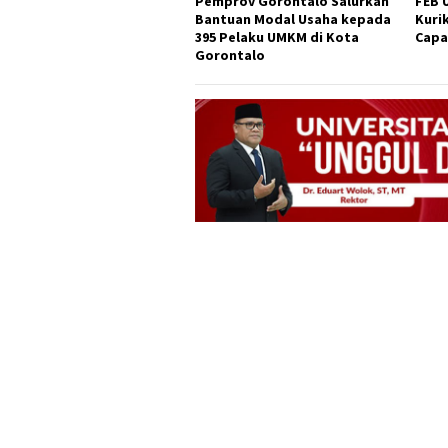
Pemprov Gorontalo Salurkan
FEB 
Bantuan Modal Usaha kepada
Kuri
395 Pelaku UMKM di Kota
Capa
Gorontalo