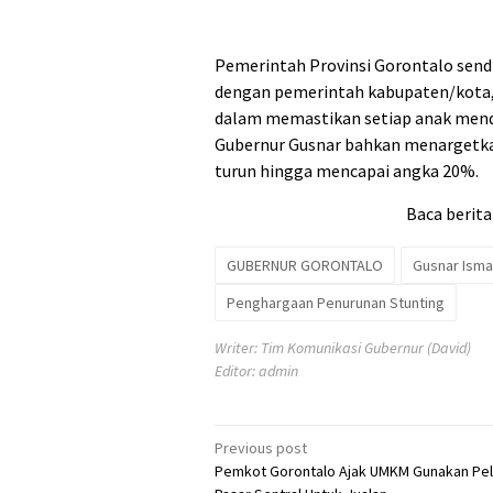
Pemerintah Provinsi Gorontalo send
dengan pemerintah kabupaten/kota, 
dalam memastikan setiap anak menda
Gubernur Gusnar bahkan menargetkan 
turun hingga mencapai angka 20%.
Baca berita
GUBERNUR GORONTALO
Gusnar Ismai
Penghargaan Penurunan Stunting
Writer: Tim Komunikasi Gubernur (David)
Editor: admin
Post
Previous post
Pemkot Gorontalo Ajak UMKM Gunakan Pel
navigation