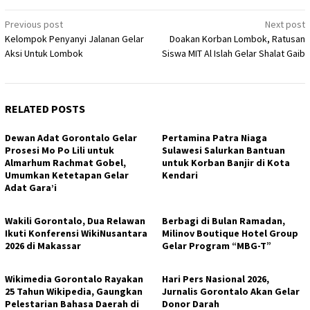
Post
Previous post
Next post
Kelompok Penyanyi Jalanan Gelar
Doakan Korban Lombok, Ratusan
navigation
Aksi Untuk Lombok
Siswa MIT Al Islah Gelar Shalat Gaib
RELATED POSTS
Dewan Adat Gorontalo Gelar
Pertamina Patra Niaga
Prosesi Mo Po Lili untuk
Sulawesi Salurkan Bantuan
Almarhum Rachmat Gobel,
untuk Korban Banjir di Kota
Umumkan Ketetapan Gelar
Kendari
Adat Gara’i
Wakili Gorontalo, Dua Relawan
Berbagi di Bulan Ramadan,
Ikuti Konferensi WikiNusantara
Milinov Boutique Hotel Group
2026 di Makassar
Gelar Program “MBG-T”
Wikimedia Gorontalo Rayakan
Hari Pers Nasional 2026,
25 Tahun Wikipedia, Gaungkan
Jurnalis Gorontalo Akan Gelar
Pelestarian Bahasa Daerah di
Donor Darah