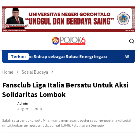
Skip
to
content
Mobile
Menu
Sidrap sebagai Solusi Energi Irigasi
Terkini
Wawali Indra Gobel
Home
Sosial Budaya
Fansclub Liga Italia Bersatu Untuk Aksi
Solidaritas Lombok
Admin
August 11, 2018
Salah satu pendukung Ac Milan yang memegang poster saat menggelar aksi sosial
untuk korban gempa Lombok, Jumat (10/8). Foto : Iswan Dunggio