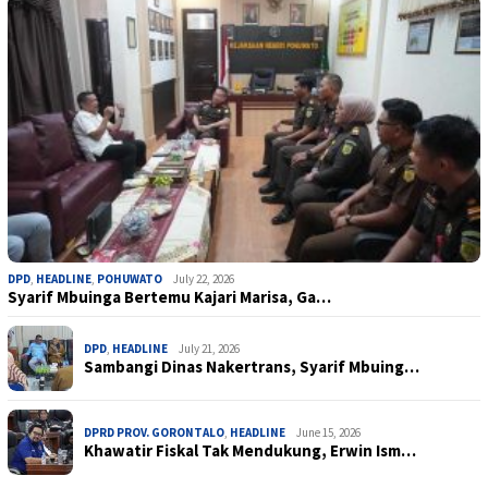
DPD
,
HEADLINE
,
POHUWATO
July 22, 2026
Syarif Mbuinga Bertemu Kajari Marisa, Ga…
DPD
,
HEADLINE
July 21, 2026
Sambangi Dinas Nakertrans, Syarif Mbuing…
DPRD PROV. GORONTALO
,
HEADLINE
June 15, 2026
Khawatir Fiskal Tak Mendukung, Erwin Ism…