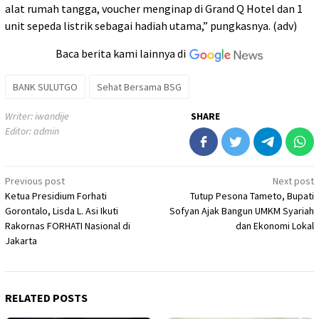
alat rumah tangga, voucher menginap di Grand Q Hotel dan 1
unit sepeda listrik sebagai hadiah utama,” pungkasnya. (adv)
Baca berita kami lainnya di
BANK SULUTGO
Sehat Bersama BSG
Writer: iwandije
SHARE
Editor: admin
Post
Previous post
Next post
Ketua Presidium Forhati
Tutup Pesona Tameto, Bupati
navigation
Gorontalo, Lisda L. Asi Ikuti
Sofyan Ajak Bangun UMKM Syariah
Rakornas FORHATI Nasional di
dan Ekonomi Lokal
Jakarta
RELATED POSTS