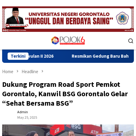
Skip
to
content
Mobile
Menu
I 2026
Terkini
Resmikan Gedung Baru Bahrul Ulum, Wagub Idah D
Home
Headline
Dukung Program Road Sport Pemkot
Gorontalo, Kanwil BSG Gorontalo Gelar
“Sehat Bersama BSG”
Admin
May 25, 2025