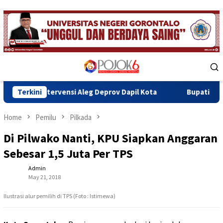
Skip
to
content
Mobile
Menu
rvensi Aleg Deprov Dapil Kota
Terkini
Bupati Sofyan Teken MoU 
Home
Pemilu
Pilkada
Di Pilwako Nanti, KPU Siapkan Anggaran
Sebesar 1,5 Juta Per TPS
Admin
May 21, 2018
Ilustrasi alur pemilih di TPS (Foto : Istimewa)