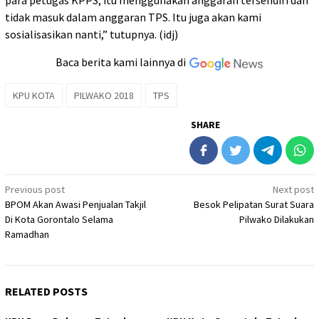
para petugas KPPS, itu menggunakan anggaran tersendiri dan
tidak masuk dalam anggaran TPS. Itu juga akan kami
sosialisasikan nanti,” tutupnya. (idj)
Baca berita kami lainnya di
KPU KOTA
PILWAKO 2018
TPS
SHARE
Post
Previous post
Next post
BPOM Akan Awasi Penjualan Takjil
Besok Pelipatan Surat Suara
navigation
Di Kota Gorontalo Selama
Pilwako Dilakukan
Ramadhan
RELATED POSTS