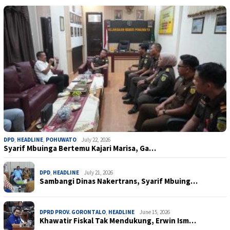
DPD
,
HEADLINE
,
POHUWATO
July 22, 2026
Syarif Mbuinga Bertemu Kajari Marisa, Ga…
DPD
,
HEADLINE
July 21, 2026
Sambangi Dinas Nakertrans, Syarif Mbuing…
DPRD PROV. GORONTALO
,
HEADLINE
June 15, 2026
Khawatir Fiskal Tak Mendukung, Erwin Ism…