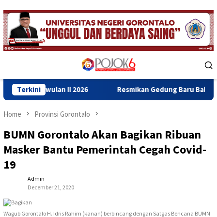
Skip
to
content
Mobile
Menu
lan II 2026
Terkini
Resmikan Gedung Baru Bahrul Ulum, Wagub Id
Home
Provinsi Gorontalo
BUMN Gorontalo Akan Bagikan Ribuan
Masker Bantu Pemerintah Cegah Covid-
19
Admin
December 21, 2020
Wagub Gorontalo H. Idris Rahim (kanan) berbincang dengan Satgas Bencana BUMN