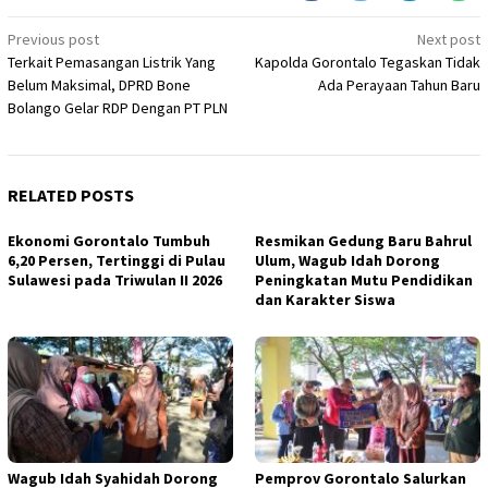
Post
Previous post
Next post
Terkait Pemasangan Listrik Yang
Kapolda Gorontalo Tegaskan Tidak
navigation
Belum Maksimal, DPRD Bone
Ada Perayaan Tahun Baru
Bolango Gelar RDP Dengan PT PLN
RELATED POSTS
Ekonomi Gorontalo Tumbuh
Resmikan Gedung Baru Bahrul
6,20 Persen, Tertinggi di Pulau
Ulum, Wagub Idah Dorong
Sulawesi pada Triwulan II 2026
Peningkatan Mutu Pendidikan
dan Karakter Siswa
Wagub Idah Syahidah Dorong
Pemprov Gorontalo Salurkan