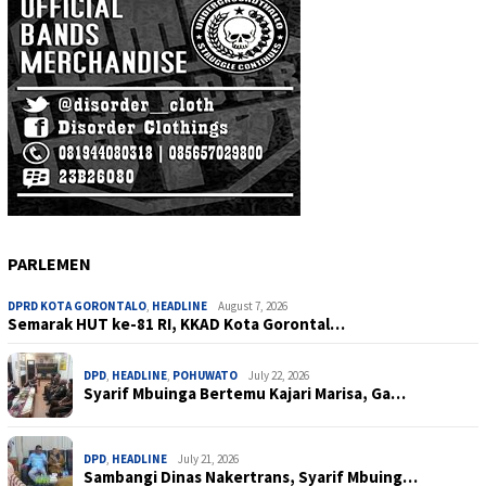
PARLEMEN
DPRD KOTA GORONTALO
,
HEADLINE
August 7, 2026
Semarak HUT ke-81 RI, KKAD Kota Gorontal…
DPD
,
HEADLINE
,
POHUWATO
July 22, 2026
Syarif Mbuinga Bertemu Kajari Marisa, Ga…
DPD
,
HEADLINE
July 21, 2026
Sambangi Dinas Nakertrans, Syarif Mbuing…