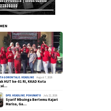
EMEN
OTA GORONTALO
,
HEADLINE
August 7, 2026
k HUT ke-81 RI, KKAD Kota
tal…
DPD
,
HEADLINE
,
POHUWATO
July 22, 2026
Syarif Mbuinga Bertemu Kajari
Marisa, Ga…