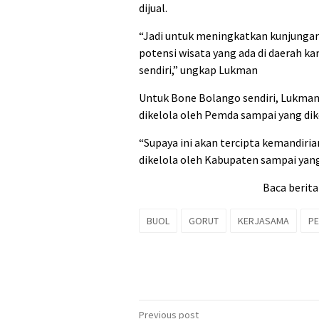
dijual.
“Jadi untuk meningkatkan kunjunga
potensi wisata yang ada di daerah ka
sendiri,” ungkap Lukman
Untuk Bone Bolango sendiri, Lukman,
dikelola oleh Pemda sampai yang dike
“Supaya ini akan tercipta kemandiria
dikelola oleh Kabupaten sampai yang
Baca berita
BUOL
GORUT
KERJASAMA
P
Post
Previous post