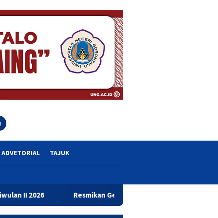
close
h
ADVETORIAL
TAJUK
Resmikan Gedung Baru Bahrul Ulum, Wagub Idah Dorong Pening