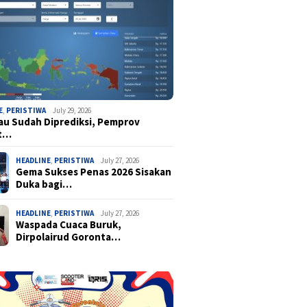
E
,
PERISTIWA
July 29, 2026
u Sudah Diprediksi, Pemprov
t…
HEADLINE
,
PERISTIWA
July 27, 2026
Gema Sukses Penas 2026 Sisakan
Duka bagi…
HEADLINE
,
PERISTIWA
July 27, 2026
Waspada Cuaca Buruk,
Dirpolairud Goronta…