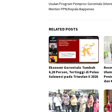
Usulan Program Pemprov Gorontalo Diter
navigation
Menteri PPN/Kepala Bappenas
RELATED POSTS
Ekonomi Gorontalo Tumbuh
Resm
6,20 Persen, Tertinggi di Pulau
Ulum
Sulawesi pada Triwulan II 2026
Peni
dan 