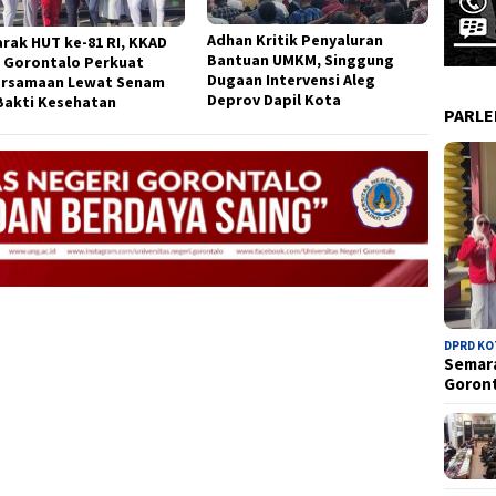
Adhan Kritik Penyaluran
rak HUT ke-81 RI, KKAD
Bantuan UMKM, Singgung
 Gorontalo Perkuat
Dugaan Intervensi Aleg
rsamaan Lewat Senam
Deprov Dapil Kota
Bakti Kesehatan
PARL
DPRD K
Semara
Goron