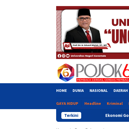
Skip
close
to
content
HOME
DUNIA
NASIONAL
DAERAH
GAYA HIDUP
Headline
Kriminal
Terkini
Ekonomi Gorontalo Tumbuh 6,20 