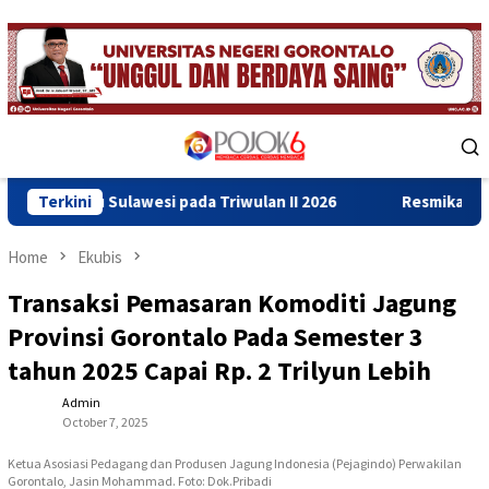
Skip
to
content
Mobile
Menu
lawesi pada Triwulan II 2026
Terkini
Resmikan Gedung Baru Bahr
Home
Ekubis
Transaksi Pemasaran Komoditi Jagung
Provinsi Gorontalo Pada Semester 3
tahun 2025 Capai Rp. 2 Trilyun Lebih
Admin
October 7, 2025
Ketua Asosiasi Pedagang dan Produsen Jagung Indonesia (Pejagindo) Perwakilan
Gorontalo, Jasin Mohammad. Foto: Dok.Pribadi