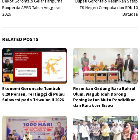
Dekot Gorontalo Gelar Paripurna
Bupati Gorontalo Resmikan Satap
navigation
Ranperda APBD Tahun Anggaran
TK Negeri Cempaka dan SDN 10
2026
Batudaa
RELATED POSTS
Ekonomi Gorontalo Tumbuh
Resmikan Gedung Baru Bahrul
6,20 Persen, Tertinggi di Pulau
Ulum, Wagub Idah Dorong
Sulawesi pada Triwulan II 2026
Peningkatan Mutu Pendidikan
dan Karakter Siswa