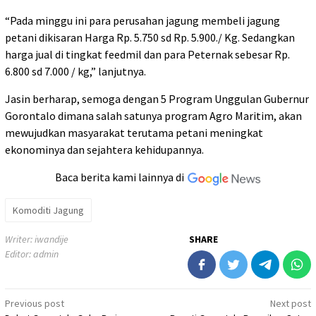
“Pada minggu ini para perusahan jagung membeli jagung
petani dikisaran Harga Rp. 5.750 sd Rp. 5.900./ Kg. Sedangkan
harga jual di tingkat feedmil dan para Peternak sebesar Rp.
6.800 sd 7.000 / kg,” lanjutnya.
Jasin berharap, semoga dengan 5 Program Unggulan Gubernur
Gorontalo dimana salah satunya program Agro Maritim, akan
mewujudkan masyarakat terutama petani meningkat
ekonominya dan sejahtera kehidupannya.
Baca berita kami lainnya di
Komoditi Jagung
Writer: iwandije
SHARE
Editor: admin
Post
Previous post
Next post