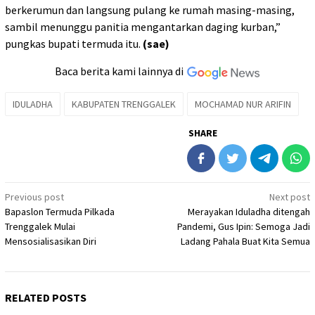
berkerumun dan langsung pulang ke rumah masing-masing,
sambil menunggu panitia mengantarkan daging kurban,”
pungkas bupati termuda itu.
(sae)
Baca berita kami lainnya di
IDULADHA
KABUPATEN TRENGGALEK
MOCHAMAD NUR ARIFIN
SHARE
Post
Previous post
Next post
Bapaslon Termuda Pilkada
Merayakan Iduladha ditengah
navigation
Trenggalek Mulai
Pandemi, Gus Ipin: Semoga Jadi
Mensosialisasikan Diri
Ladang Pahala Buat Kita Semua
RELATED POSTS