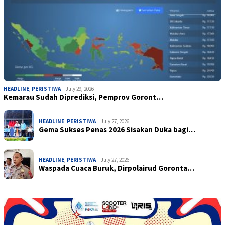
HEADLINE
,
PERISTIWA
July 29, 2026
Kemarau Sudah Diprediksi, Pemprov Goront…
HEADLINE
,
PERISTIWA
July 27, 2026
Gema Sukses Penas 2026 Sisakan Duka bagi…
HEADLINE
,
PERISTIWA
July 27, 2026
Waspada Cuaca Buruk, Dirpolairud Goronta…