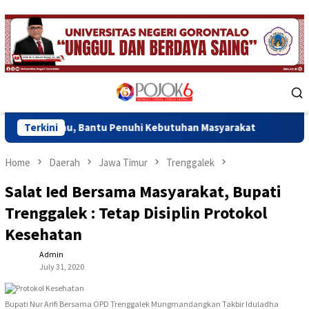
Skip
to
content
Mobile
Menu
hu, Bantu Penuhi Kebutuhan Masyarakat
Terkini
Pemkab Gorontal
Home
Daerah
Jawa Timur
Trenggalek
Salat Ied Bersama Masyarakat, Bupati
Trenggalek : Tetap Disiplin Protokol
Kesehatan
Admin
July 31, 2020
Bupati Nur Arifi Bersama OPD Trenggalek Mungmandangkan Takbir Iduladha