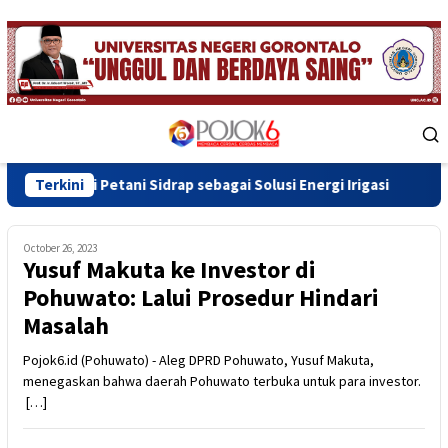
Skip
to
content
Mobile
Menu
ni Sidrap sebagai Solusi Energi Irigasi
Terkini
Wawali Indra Go
October 26, 2023
Yusuf Makuta ke Investor di
Pohuwato: Lalui Prosedur Hindari
Masalah
Pojok6.id (Pohuwato) - Aleg DPRD Pohuwato, Yusuf Makuta,
menegaskan bahwa daerah Pohuwato terbuka untuk para investor.
[…]