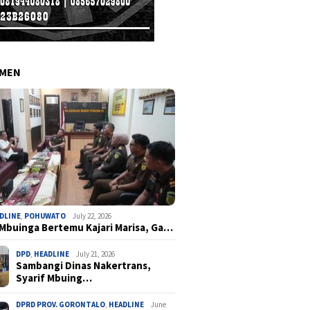
EMEN
DLINE
,
POHUWATO
July 22, 2026
 Mbuinga Bertemu Kajari Marisa, Ga…
DPD
,
HEADLINE
July 21, 2026
Sambangi Dinas Nakertrans,
Syarif Mbuing…
DPRD PROV. GORONTALO
,
HEADLINE
June