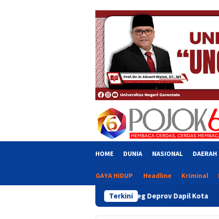
Skip
close
to
content
HOME
DUNIA
NASIONAL
DAERAH
GAYA HIDUP
Headline
Kriminal
gaan Intervensi Aleg Deprov Dapil Kota
Terkini
Bupati Sofyan T