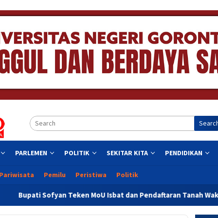
Searc
PARLEMEN
POLITIK
SEKITAR KITA
PENDIDIKAN
Pariwisata
Pemilu
Peristiwa
Politik
eken MoU Isbat dan Pendaftaran Tanah Wakaf Se Provinsi Goront