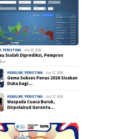
E
,
PERISTIWA
July 29, 2026
u Sudah Diprediksi, Pemprov
t…
HEADLINE
,
PERISTIWA
July 27, 2026
Gema Sukses Penas 2026 Sisakan
Duka bagi…
HEADLINE
,
PERISTIWA
July 27, 2026
Waspada Cuaca Buruk,
Dirpolairud Goronta…