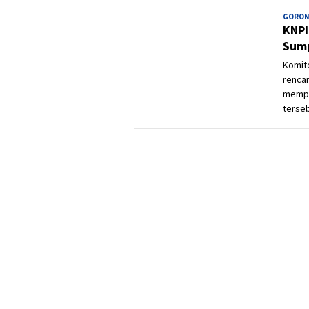
GORON
KNPI
Sum
Komite
renca
mempe
terse