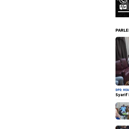
PARL
DPD
,
HEA
Syarif