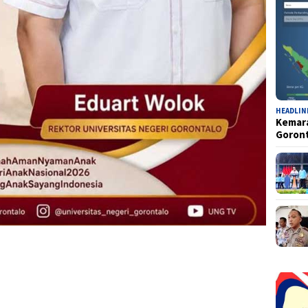
HEADLIN
Kemara
Goron