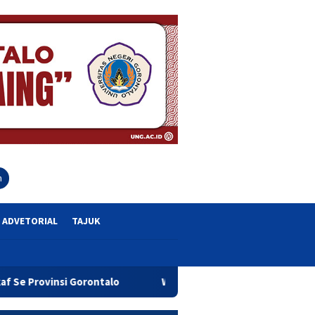
close
h
ADVETORIAL
TAJUK
alo
Wagub Idah Syahidah Dorong Pelaku UMKM Tingkatka