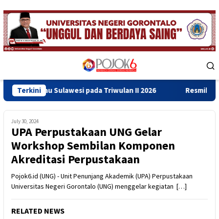
Skip
to
content
Mobile
Menu
 Sulawesi pada Triwulan II 2026
Terkini
Resmikan Gedung Baru B
July 30, 2024
UPA Perpustakaan UNG Gelar
Workshop Sembilan Komponen
Akreditasi Perpustakaan
Pojok6.id (UNG) - Unit Penunjang Akademik (UPA) Perpustakaan
Universitas Negeri Gorontalo (UNG) menggelar kegiatan […]
RELATED NEWS