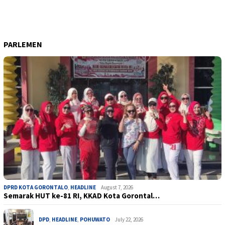
PARLEMEN
DPRD KOTA GORONTALO
,
HEADLINE
August 7, 2026
Semarak HUT ke-81 RI, KKAD Kota Gorontal…
DPD
,
HEADLINE
,
POHUWATO
July 22, 2026