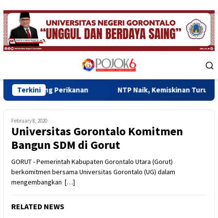
Skip
to
content
Mobile
Menu
g Perikanan
Terkini
NTP Naik, Kemiskinan Turun, Ekonomi Goron
February 8, 2020
Universitas Gorontalo Komitmen
Bangun SDM di Gorut
GORUT - Pemerintah Kabupaten Gorontalo Utara (Gorut)
berkomitmen bersama Universitas Gorontalo (UG) dalam
mengembangkan […]
RELATED NEWS