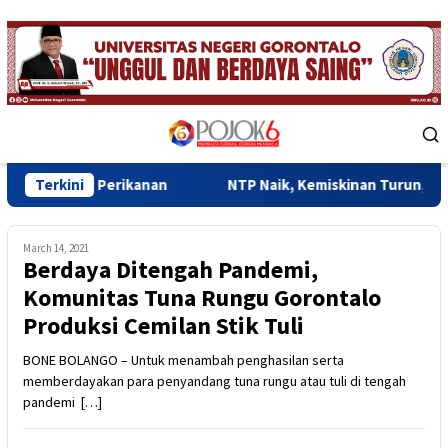
Skip
to
content
Mobile
Menu
Perikanan
Terkini
NTP Naik, Kemiskinan Turun, Ekonomi Goronta
March 14, 2021
Berdaya Ditengah Pandemi,
Komunitas Tuna Rungu Gorontalo
Produksi Cemilan Stik Tuli
BONE BOLANGO – Untuk menambah penghasilan serta
memberdayakan para penyandang tuna rungu atau tuli di tengah
pandemi […]