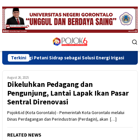
Skip
to
content
Mobile
Menu
ani Sidrap sebagai Solusi Energi Irigasi
Terkini
Wawali Indra G
August 26, 2025
Dikeluhkan Pedagang dan
Pengunjung, Lantai Lapak Ikan Pasar
Sentral Direnovasi
Pojok6.id (Kota Gorontalo) - Pemerintah Kota Gorontalo melalui
Dinas Perdagangan dan Perindustrian (Perdagin), akan […]
RELATED NEWS