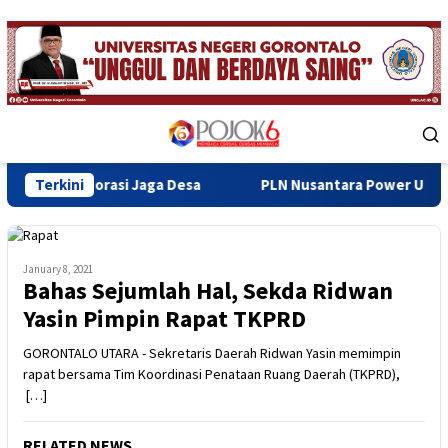
Skip
to
content
Mobile
Menu
asi Jaga Desa
Terkini
PLN Nusantara Power UP Gorontalo Dukung 
January 8, 2021
Bahas Sejumlah Hal, Sekda Ridwan
Yasin Pimpin Rapat TKPRD
GORONTALO UTARA - Sekretaris Daerah Ridwan Yasin memimpin
rapat bersama Tim Koordinasi Penataan Ruang Daerah (TKPRD),
[…]
RELATED NEWS