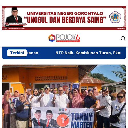
Skip
to
content
Mobile
Menu
anan
Terkini
NTP Naik, Kemiskinan Turun, Ekonomi Gorontalo Mu