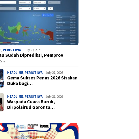
E
,
PERISTIWA
July 29, 2026
u Sudah Diprediksi, Pemprov
t…
HEADLINE
,
PERISTIWA
July 27, 2026
Gema Sukses Penas 2026 Sisakan
Duka bagi…
HEADLINE
,
PERISTIWA
July 27, 2026
Waspada Cuaca Buruk,
Dirpolairud Goronta…