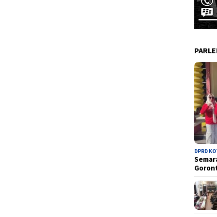
PARL
DPRD K
Semara
Goron