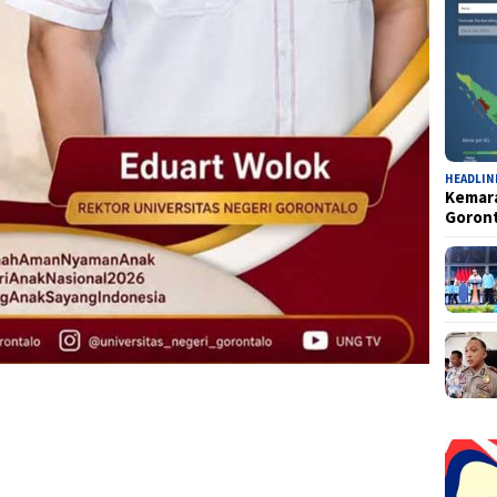
HEADLIN
Kemara
Goron