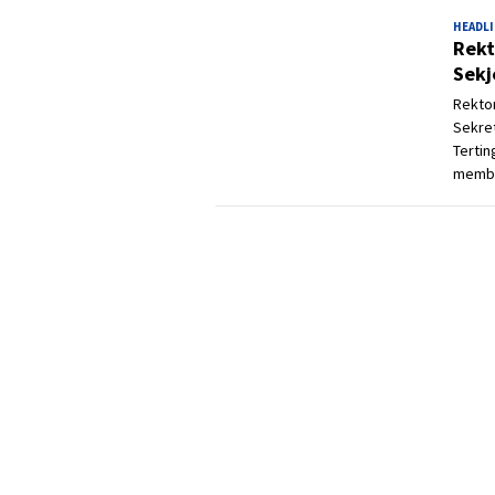
HEADL
Rekt
Sekj
Rektor
Sekre
Tertin
memba