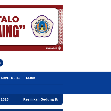
close
h
ADVETORIAL
TAJUK
kan Gedung Baru Bahrul Ulum, Wagub Idah Dorong Peningkatan M