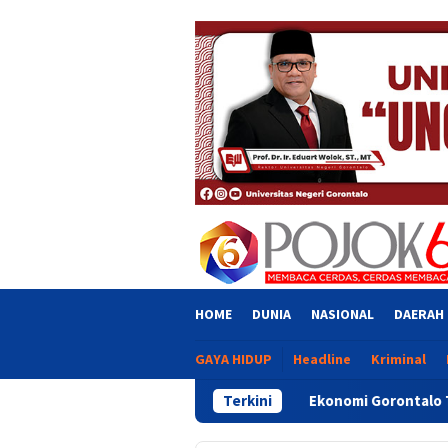
Skip
close
to
content
HOME
DUNIA
NASIONAL
DAERAH
GAYA HIDUP
Headline
Kriminal
Ekonomi Gorontalo Tumbuh 6,20 Persen, 
Terkini