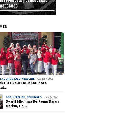
EMEN
OTA GORONTALO
,
HEADLINE
August 7, 2026
k HUT ke-81 RI, KKAD Kota
tal…
DPD
,
HEADLINE
,
POHUWATO
July 22, 2026
Syarif Mbuinga Bertemu Kajari
Marisa, Ga…