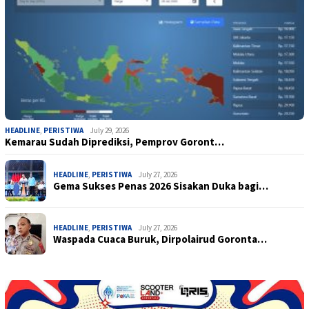
HEADLINE
,
PERISTIWA
July 29, 2026
Kemarau Sudah Diprediksi, Pemprov Goront…
HEADLINE
,
PERISTIWA
July 27, 2026
Gema Sukses Penas 2026 Sisakan Duka bagi…
HEADLINE
,
PERISTIWA
July 27, 2026
Waspada Cuaca Buruk, Dirpolairud Goronta…