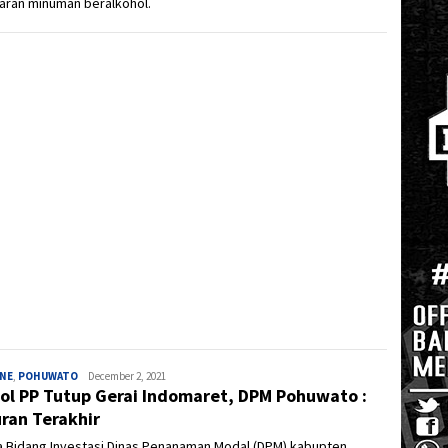
aran minuman beralkohol.
INE
,
POHUWATO
Ivan
December 2, 2021
ol PP Tutup Gerai Indomaret, DPM Pohuwato :
ran Terakhir
a Bidang Investasi Dinas Penanaman Modal (DPM) kabupten