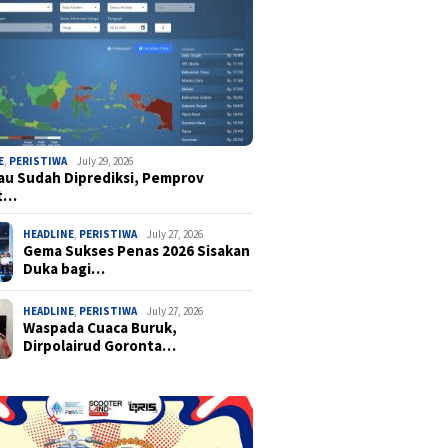
E
,
PERISTIWA
July 29, 2026
u Sudah Diprediksi, Pemprov
t…
HEADLINE
,
PERISTIWA
July 27, 2026
Gema Sukses Penas 2026 Sisakan
Duka bagi…
HEADLINE
,
PERISTIWA
July 27, 2026
Waspada Cuaca Buruk,
Dirpolairud Goronta…