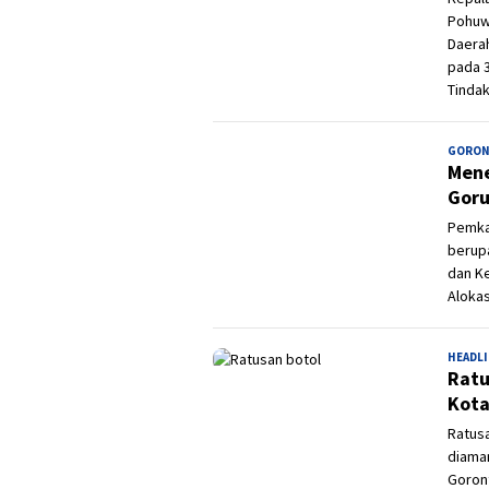
Pohuw
Daera
pada 3
Tindak
GORON
Mene
Goru
Pemka
berup
dan Ke
Alokas
HEADL
Ratu
Kota
Ratusa
diaman
Goront