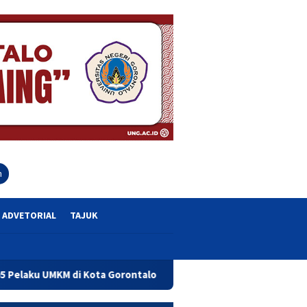
close
h
ADVETORIAL
TAJUK
 Gorontalo
FEB UNG Bekali Dosen Susun Kurikulum Beror