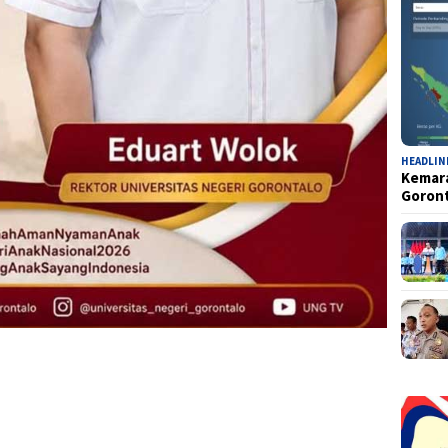
HEADLIN
Kemara
Goron