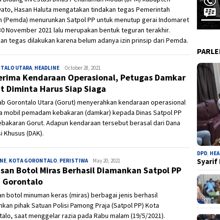
ato, Hasan Haluta mengatakan tindakan tegas Pemerintah
h (Pemda) menurunkan Satpol PP untuk menutup gerai Indomaret
0 November 2021 lalu merupakan bentuk teguran terakhir.
an tegas dilakukan karena belum adanya izin prinsip dari Pemda.
PARL
TALO UTARA
,
HEADLINE
Ivan
October 28, 2021
rima Kendaraan Operasional, Petugas Damkar
t Diminta Harus Siap Siaga
b Gorontalo Utara (Gorut) menyerahkan kendaraan operasional
a mobil pemadam kebakaran (damkar) kepada Dinas Satpol PP
bakaran Gorut. Adapun kendaraan tersebut berasal dari Dana
i Khusus (DAK).
DPD
,
HEA
Syarif
INE
,
KOTA GORONTALO
,
PERISTIWA
Admin
May 20, 2021
san Botol Miras Berhasil Diamankan Satpol PP
 Gorontalo
n botol minuman keras (miras) berbagai jenis berhasil
kan pihak Satuan Polisi Pamong Praja (Satpol PP) Kota
alo, saat menggelar razia pada Rabu malam (19/5/2021).