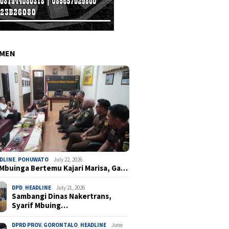
EMEN
DLINE
,
POHUWATO
July 22, 2026
 Mbuinga Bertemu Kajari Marisa, Ga…
DPD
,
HEADLINE
July 21, 2026
Sambangi Dinas Nakertrans,
Syarif Mbuing…
DPRD PROV. GORONTALO
,
HEADLINE
June