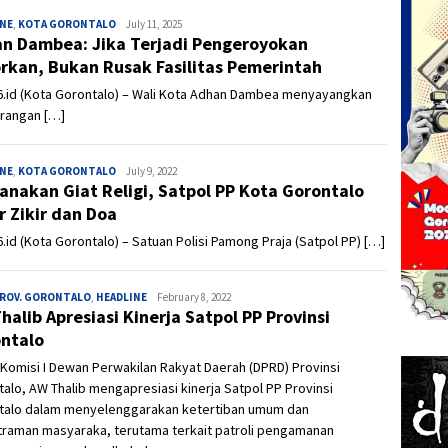
INE
,
KOTA GORONTALO
Admin
July 11, 2025
n Dambea: Jika Terjadi Pengeroyokan
rkan, Bukan Rusak Fasilitas Pemerintah
6.id (Kota Gorontalo) – Wali Kota Adhan Dambea menyayangkan
rangan […]
INE
,
KOTA GORONTALO
Admin
July 9, 2022
anakan Giat Religi, Satpol PP Kota Gorontalo
r Zikir dan Doa
.id (Kota Gorontalo) – Satuan Polisi Pamong Praja (Satpol PP) […]
PROV. GORONTALO
,
HEADLINE
Ivan
February 8, 2022
halib Apresiasi Kinerja Satpol PP Provinsi
ntalo
Komisi I Dewan Perwakilan Rakyat Daerah (DPRD) Provinsi
alo, AW Thalib mengapresiasi kinerja Satpol PP Provinsi
talo dalam menyelenggarakan ketertiban umum dan
traman masyaraka, terutama terkait patroli pengamanan