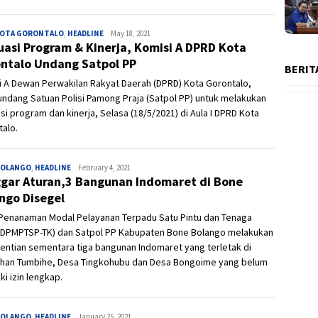
KOTA GORONTALO
,
HEADLINE
Admin
May 18, 2021
uasi Program & Kinerja, Komisi A DPRD Kota
ntalo Undang Satpol PP
BERIT
 A Dewan Perwakilan Rakyat Daerah (DPRD) Kota Gorontalo,
ndang Satuan Polisi Pamong Praja (Satpol PP) untuk melakukan
si program dan kinerja, Selasa (18/5/2021) di Aula I DPRD Kota
alo.
BOLANGO
,
HEADLINE
Ivan
February 4, 2021
gar Aturan,3 Bangunan Indomaret di Bone
ngo Disegel
 Penanaman Modal Pelayanan Terpadu Satu Pintu dan Tenaga
 (DPMPTSP-TK) dan Satpol PP Kabupaten Bone Bolango melakukan
ntian sementara tiga bangunan Indomaret yang terletak di
ahan Tumbihe, Desa Tingkohubu dan Desa Bongoime yang belum
ki izin lengkap.
BOLANGO
,
HEADLINE
Admin
January 25, 2021