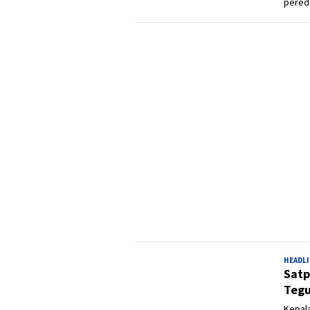
pered
HEADL
Satp
Tegu
Kepal