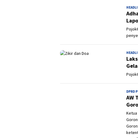
HEADL
Adha
Lapo
Pojok
penye
HEADL
Laks
Gela
Pojok6
DPRD 
AW T
Goro
Ketua 
Goront
Goron
keten