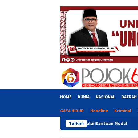
Skip
close
to
content
HOME
DUNIA
NASIONAL
DAERAH
GAYA HIDUP
Headline
Kriminal
gkatkan Usaha Melalui Bantuan Modal
Terkini
Pemprov Gorontalo