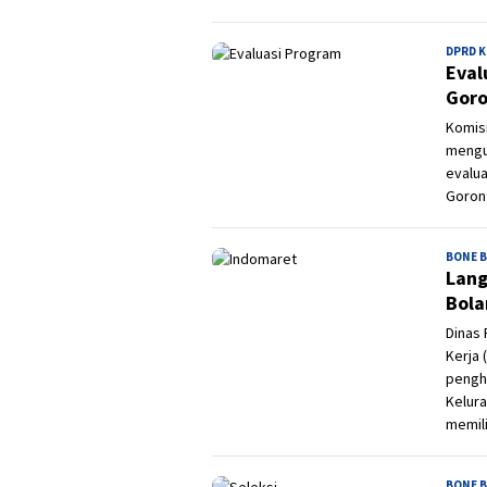
DPRD 
Eval
Goro
Komisi
mengu
evalua
Goront
BONE 
Lang
Bola
Dinas
Kerja
penghe
Kelur
memili
BONE 